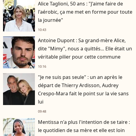
Alice Taglioni, 50 ans : "J'aime faire de
player2
l'aérobic, ça me met en forme pour toute
la journée"
10:43
Antoine Dupont : Sa grand-mère Alice,
dite "Mimy", nous a quittés... Elle était un
véritable pilier pour cette commune
10:16
"Je ne suis pas seule" : un an après le
départ de Thierry Ardisson, Audrey
Crespo-Mara fait le point sur la vie sans
lui
09:48
Mentissa n'a plus l'intention de se taire :
le quotidien de sa mère et elle est loin