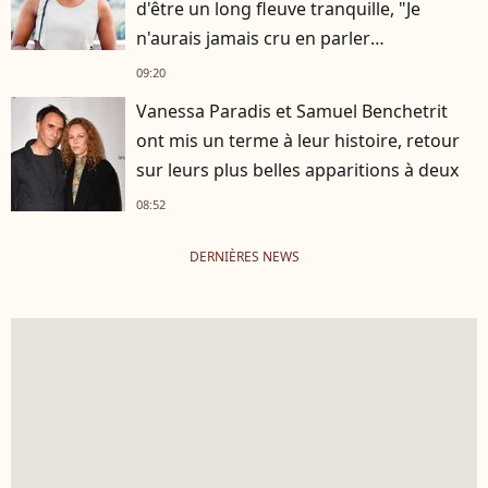
d'être un long fleuve tranquille, "Je
n'aurais jamais cru en parler
publiquement"
09:20
Vanessa Paradis et Samuel Benchetrit
ont mis un terme à leur histoire, retour
sur leurs plus belles apparitions à deux
08:52
DERNIÈRES NEWS