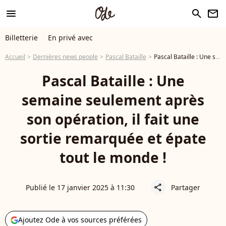
menu
search
newsletter
Billetterie
En privé avec
Accueil
Dernières news people
Pascal Bataille
Pascal Bataille : Une semaine seulement après son opération, il fait une sortie remarquée et épate tout le monde !
Pascal Bataille : Une
semaine seulement après
son opération, il fait une
sortie remarquée et épate
tout le monde !
Publié le 17 janvier 2025 à 11:30
Partager
share
Ajoutez Ode à vos sources préférées