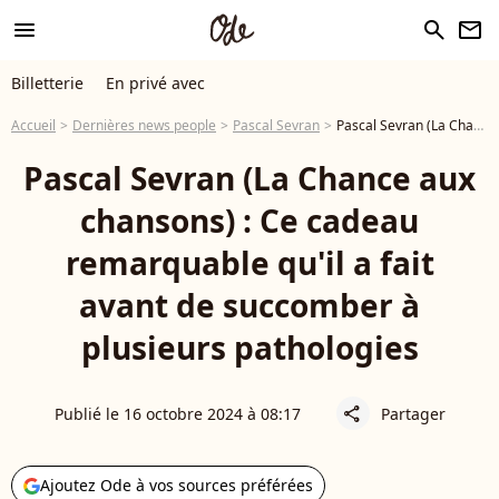
menu
search
newsletter
Billetterie
En privé avec
Accueil
Dernières news people
Pascal Sevran
Pascal Sevran (La Chance aux chansons) : Ce cadeau remarquable qu'il a fait avant de succomber à plusieurs pathologies
Pascal Sevran (La Chance aux
chansons) : Ce cadeau
remarquable qu'il a fait
avant de succomber à
plusieurs pathologies
Publié le 16 octobre 2024 à 08:17
Partager
share
Ajoutez Ode à vos sources préférées