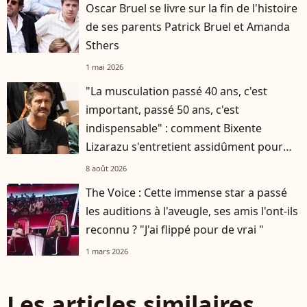
Oscar Bruel se livre sur la fin de l'histoire
de ses parents Patrick Bruel et Amanda
Sthers
1 mai 2026
"La musculation passé 40 ans, c'est
important, passé 50 ans, c'est
indispensable" : comment Bixente
Lizarazu s'entretient assidûment pour
rester musclé à 56 ans ?
8 août 2026
The Voice : Cette immense star a passé
les auditions à l'aveugle, ses amis l'ont-ils
reconnu ? "J'ai flippé pour de vrai "
1 mars 2026
Les articles similaires