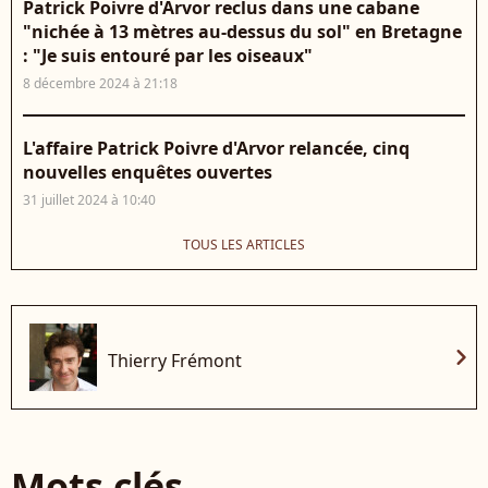
Patrick Poivre d'Arvor reclus dans une cabane
"nichée à 13 mètres au-dessus du sol" en Bretagne
: "Je suis entouré par les oiseaux"
8 décembre 2024 à 21:18
L'affaire Patrick Poivre d'Arvor relancée, cinq
nouvelles enquêtes ouvertes
31 juillet 2024 à 10:40
TOUS LES ARTICLES
chevron_right
Thierry Frémont
Mots clés