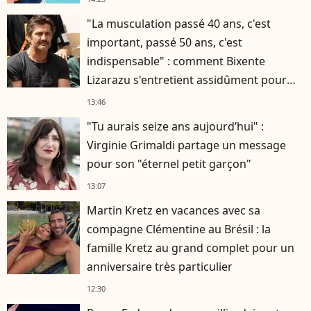
"La musculation passé 40 ans, c'est
important, passé 50 ans, c'est
indispensable" : comment Bixente
Lizarazu s'entretient assidûment pour
rester musclé à 56 ans ?
13:46
"Tu aurais seize ans aujourd’hui" :
Virginie Grimaldi partage un message
pour son "éternel petit garçon"
13:07
Martin Kretz en vacances avec sa
compagne Clémentine au Brésil : la
famille Kretz au grand complet pour un
anniversaire très particulier
12:30