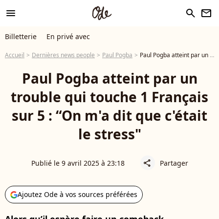
menu
search
newsletter
Billetterie
En privé avec
Accueil
Dernières news people
Paul Pogba
Paul Pogba atteint par un trouble qui touche 1 Français sur 5 : “On m'a dit que c'était le stress"
Paul Pogba atteint par un
trouble qui touche 1 Français
sur 5 : “On m'a dit que c'était
le stress"
Publié le 9 avril 2025 à 23:18
Partager
share
Ajoutez Ode à vos sources préférées