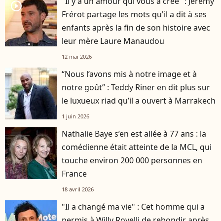
"Il y a un amour qui vous a créé" : Jérémy
player2
Frérot partage les mots qu'il a dit à ses
enfants après la fin de son histoire avec
leur mère Laure Manaudou
12 mai 2026
“Nous l’avons mis à notre image et à
notre goût” : Teddy Riner en dit plus sur
le luxueux riad qu’il a ouvert à Marrakech
1 juin 2026
Nathalie Baye s’en est allée à 77 ans : la
comédienne était atteinte de la MCL, qui
touche environ 200 000 personnes en
France
18 avril 2026
"Il a changé ma vie" : Cet homme qui a
permis à Willy Rovelli de rebondir après