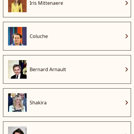
chevron_right
Iris Mittenaere
chevron_right
Coluche
chevron_right
Bernard Arnault
chevron_right
Shakira