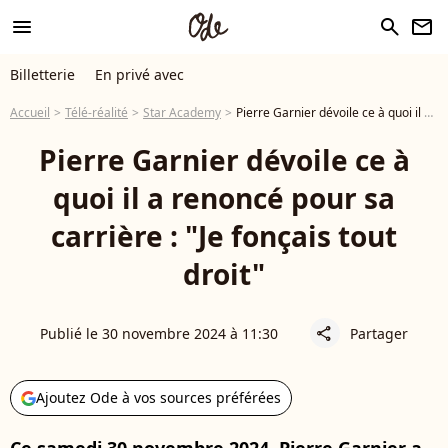
menu
search
newsletter
Billetterie
En privé avec
Accueil
Télé-réalité
Star Academy
Pierre Garnier dévoile ce à quoi il a renoncé pour sa carrière : "Je fonçais tout droit"
Pierre Garnier dévoile ce à
quoi il a renoncé pour sa
carrière : "Je fonçais tout
droit"
Publié le 30 novembre 2024 à 11:30
Partager
share
Ajoutez Ode à vos sources préférées