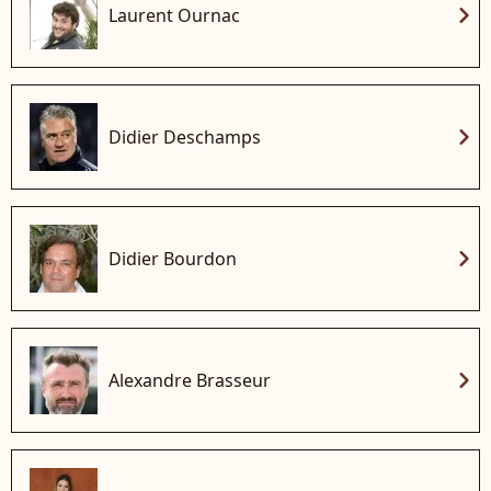
chevron_right
Laurent Ournac
chevron_right
Didier Deschamps
chevron_right
Didier Bourdon
chevron_right
Alexandre Brasseur