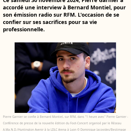
Ce samedi 30 novembre 2024, Pierre Garnier a
accordé une interview à Bernard Montiel, pour
son émission radio sur RFM. L'occasion de se
confier sur ses sacrifices pour sa vie
professionnelle.
Pierre Garnier se confie à Bernard Montiel, sur RFM, dans "1 heure avec" Pierre Garnier -
Conférence de presse de la nouvelle édition du Foot-Concert organisé par le Réseau
A.Ma.N.D./Huntington Avenir à la LDLC Arena à Lyon © Dominique Jacovides/Bestimage