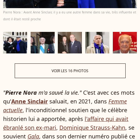
Pierre Nora : Avant Anne Sinclair, il y a eu une autre femme dans sa vie, très influente et
dont il était resté proche
VOIR LES 16 PHOTOS
"
Pierre Nora
m'a sauvé la vie."
C'est avec ces mots
qu'
Anne Sinclair
saluait, en 2021, dans
Femme
actuelle
, l'inconditionnel soutien que le célèbre
historien lui a apportée, après
l'affaire qui avait
ébranlé son ex-mari
,
Dominique Strauss-Kahn
, se
souvient
Gala
, dans son dernier numéro publié ce