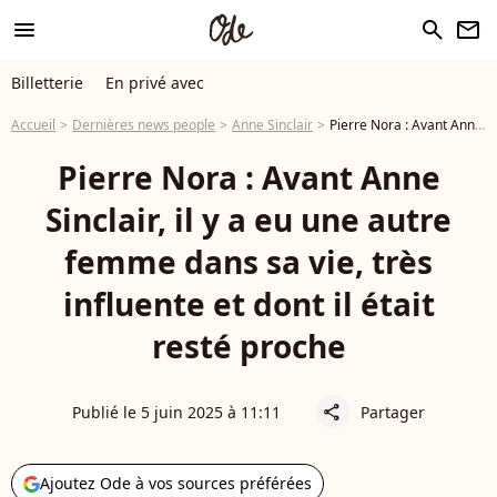
menu
search
newsletter
Billetterie
En privé avec
Accueil
Dernières news people
Anne Sinclair
Pierre Nora : Avant Anne Sinclair, il y a eu une autre femme dans sa vie, très influente et dont il était resté proche
Pierre Nora : Avant Anne
Sinclair, il y a eu une autre
femme dans sa vie, très
influente et dont il était
resté proche
Publié le 5 juin 2025 à 11:11
Partager
share
Ajoutez Ode à vos sources préférées