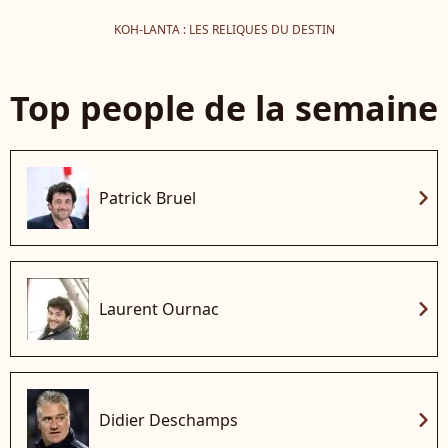
KOH-LANTA : LES RELIQUES DU DESTIN
Top people de la semaine
chevron_right
Patrick Bruel
chevron_right
Laurent Ournac
chevron_right
Didier Deschamps