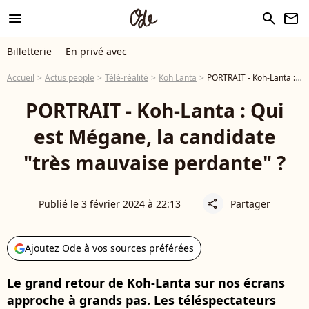
menu
search
newsletter
Billetterie
En privé avec
Accueil
Actus people
Télé-réalité
Koh Lanta
PORTRAIT - Koh-Lanta : Qui est Mégane, la candidate "très mauvaise perdante" ?
PORTRAIT - Koh-Lanta : Qui
est Mégane, la candidate
"très mauvaise perdante" ?
Publié le 3 février 2024 à 22:13
Partager
share
Ajoutez Ode à vos sources préférées
Le grand retour de Koh-Lanta sur nos écrans
approche à grands pas. Les téléspectateurs