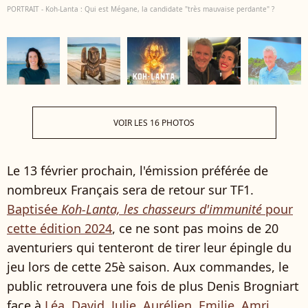
PORTRAIT - Koh-Lanta : Qui est Mégane, la candidate "très mauvaise perdante" ?
VOIR LES 16 PHOTOS
Le 13 février prochain, l'émission préférée de
nombreux Français sera de retour sur TF1.
Baptisée
Koh-Lanta, les chasseurs d'immunité
pour
cette édition 2024
, ce ne sont pas moins de 20
aventuriers qui tenteront de tirer leur épingle du
jeu lors de cette 25è saison. Aux commandes, le
public retrouvera une fois de plus Denis Brogniart
face à
Léa
,
David
,
Julie
,
Aurélien
,
Emilie
,
Amri
,