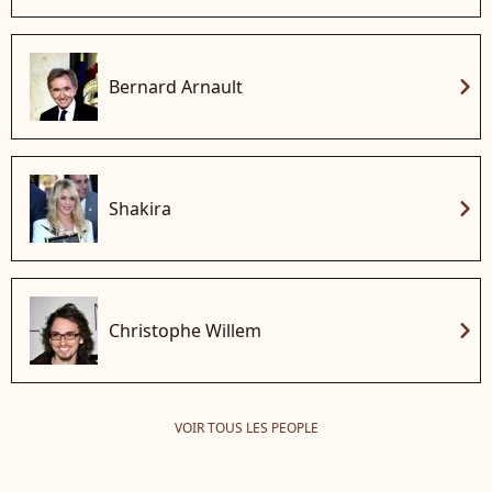
chevron_right
Bernard Arnault
chevron_right
Shakira
chevron_right
Christophe Willem
VOIR TOUS LES PEOPLE