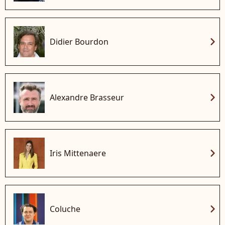
chevron_right
Didier Bourdon
chevron_right
Alexandre Brasseur
chevron_right
Iris Mittenaere
chevron_right
Coluche