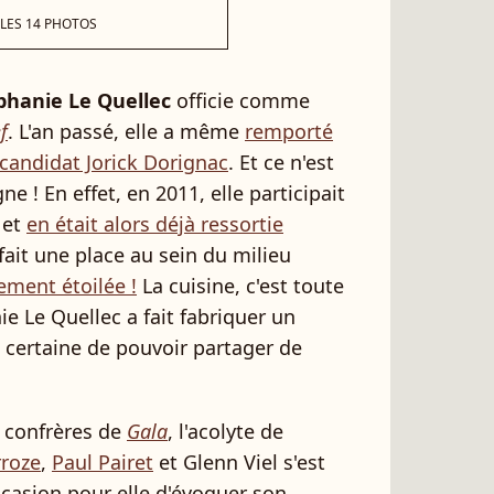
 LES 14 PHOTOS
phanie Le Quellec
officie comme
f
. L'an passé, elle a même
remporté
 candidat Jorick Dorignac
. Et ce n'est
ne ! En effet, en 2011, elle participait
 et
en était alors déjà ressortie
t fait une place au sein du milieu
ment étoilée !
La cuisine, c'est toute
nie Le Quellec a fait fabriquer un
 certaine de pouvoir partager de
 confrères de
Gala
, l'acolyte de
roze
,
Paul Pairet
et Glenn Viel s'est
occasion pour elle d'évoquer son