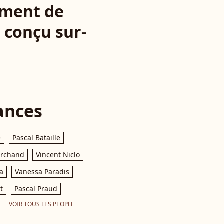
ement de
 conçu sur-
ances
e
Pascal Bataille
archand
Vincent Niclo
a
Vanessa Paradis
t
Pascal Praud
VOIR TOUS LES PEOPLE