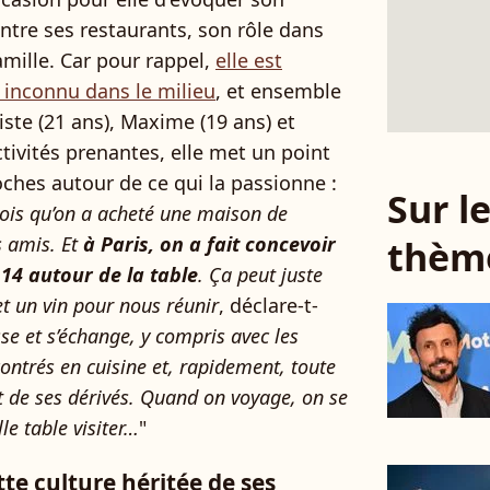
ntre ses restaurants, son rôle dans
amille. Car pour rappel,
elle est
 inconnu dans le milieu
, et ensemble
tiste (21 ans), Maxime (19 ans) et
ctivités prenantes, elle met un point
oches autour de ce qui la passionne :
Sur 
rois qu’on a acheté une maison de
s amis. Et
à Paris, on a fait concevoir
thèm
 14 autour de la table
. Ça peut juste
et un vin pour nous réunir
, déclare-t-
sse et s’échange, y compris avec les
contrés en cuisine et, rapidement, toute
et de ses dérivés. Quand on voyage, on se
e table visiter…
"
tte culture héritée de ses