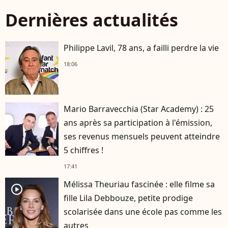
Dernières actualités
Philippe Lavil, 78 ans, a failli perdre la vie
18:06
Mario Barravecchia (Star Academy) : 25
ans après sa participation à l'émission,
ses revenus mensuels peuvent atteindre
5 chiffres !
17:41
Mélissa Theuriau fascinée : elle filme sa
player2
fille Lila Debbouze, petite prodige
scolarisée dans une école pas comme les
autres