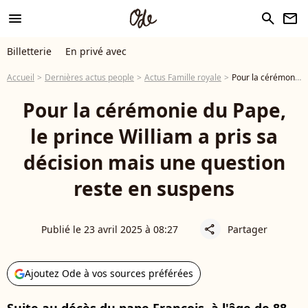
menu
search
newsletter
Billetterie
En privé avec
Accueil
Dernières actus people
Actus Famille royale
Pour la cérémonie du Pape, le prince William a pris sa décision mais une question reste en suspens
Pour la cérémonie du Pape,
le prince William a pris sa
décision mais une question
reste en suspens
Publié le 23 avril 2025 à 08:27
Partager
share
Ajoutez Ode à vos sources préférées