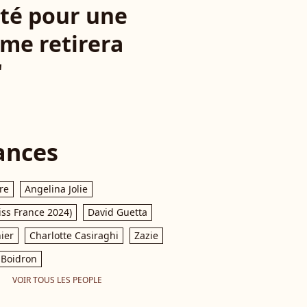
pté pour une
me retirera
"
ances
re
Angelina Jolie
iss France 2024)
David Guetta
ier
Charlotte Casiraghi
Zazie
Boidron
VOIR TOUS LES PEOPLE