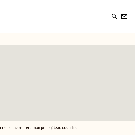
search
newsletter
nne ne me retirera mon petit gâteau quotidien"