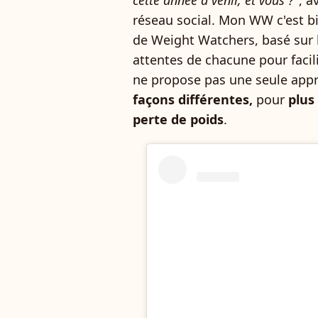
cette année à venir, et vous ?
", a
réseau social. Mon WW c'est 
de Weight Watchers, basé sur l
attentes de chacune pour facil
ne propose pas une seule appr
façons différentes,
pour
plus
perte de poids
.