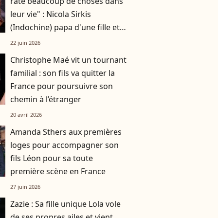
raté beaucoup de choses dans
leur vie" : Nicola Sirkis
(Indochine) papa d'une fille et
de deux garçons
22 juin 2026
Christophe Maé vit un tournant
familial : son fils va quitter la
France pour poursuivre son
chemin à l’étranger
20 avril 2026
Amanda Sthers aux premières
loges pour accompagner son
fils Léon pour sa toute
première scène en France
27 juin 2026
Zazie : Sa fille unique Lola vole
de ses propres ailes et vient