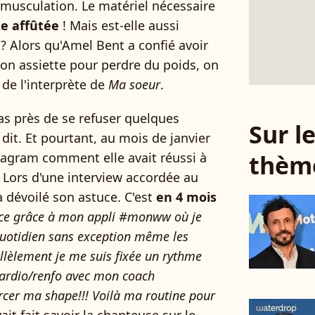
 musculation. Le matériel nécessaire
te affûtée
! Mais est-elle aussi
r
? Alors qu'Amel Bent a confié avoir
on assiette pour perdre du poids, on
 de l'interprète de
Ma soeur
.
as près de se refuser quelques
Sur 
 dit. Et pourtant, au mois de janvier
thèm
nstagram comment elle avait réussi à
. Lors d'une interview accordée au
a dévoilé son astuce. C'est
en 4 mois
 ce grâce à mon appli #monww où je
quotidien sans exception même les
llèlement je me suis fixée un rythme
ardio/renfo avec mon coach
rcer ma shape!!! Voilà ma routine pour