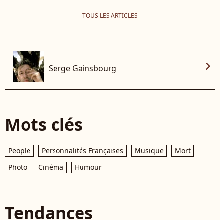
TOUS LES ARTICLES
chevron_right
Serge Gainsbourg
Mots clés
People
Personnalités Françaises
Musique
Mort
Photo
Cinéma
Humour
Tendances