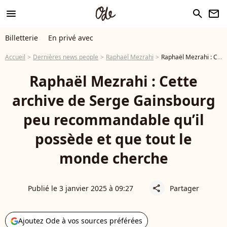
menu
search
newsletter
Billetterie
En privé avec
Accueil
Dernières news people
Raphaël Mezrahi
Raphaël Mezrahi : Cette archive de Serge Gainsbourg peu recommandable qu’il possède et que tout le monde cherche
Raphaël Mezrahi : Cette
archive de Serge Gainsbourg
peu recommandable qu’il
possède et que tout le
monde cherche
Publié le 3 janvier 2025 à 09:27
Partager
share
Ajoutez Ode à vos sources préférées