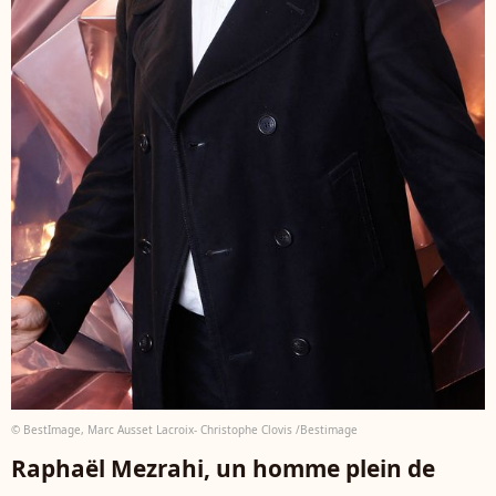
© BestImage, Marc Ausset Lacroix- Christophe Clovis /Bestimage
Raphaël Mezrahi, un homme plein de