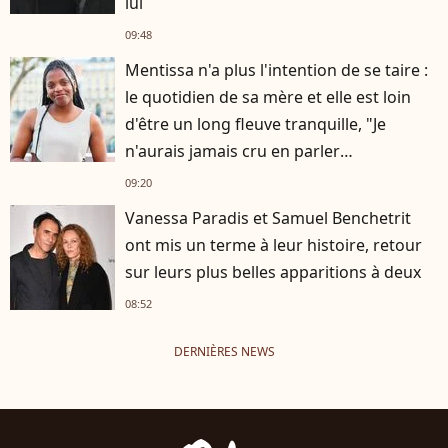
lui
09:48
Mentissa n'a plus l'intention de se taire :
le quotidien de sa mère et elle est loin
d'être un long fleuve tranquille, "Je
n'aurais jamais cru en parler
publiquement"
09:20
Vanessa Paradis et Samuel Benchetrit
ont mis un terme à leur histoire, retour
sur leurs plus belles apparitions à deux
08:52
DERNIÈRES NEWS