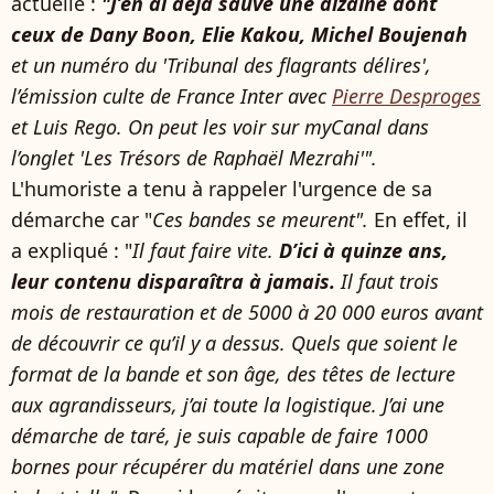
actuelle :
"J’en ai déjà sauvé une dizaine dont
ceux de Dany Boon, Elie Kakou, Michel Boujenah
et un numéro du 'Tribunal des flagrants délires',
l’émission culte de France Inter avec
Pierre Desproges
et Luis Rego. On peut les voir sur myCanal dans
l’onglet 'Les Trésors de Raphaël Mezrahi'".
L'humoriste a tenu à rappeler l'urgence de sa
démarche car "
Ces bandes se meurent".
En effet, il
a expliqué : "
Il faut faire vite.
D’ici à quinze ans,
leur contenu disparaîtra à jamais.
Il faut trois
mois de restauration et de 5000
à 20 000 euros avant
de découvrir ce qu’il y a dessus. Quels que soient le
format de la bande et son âge, des têtes de lecture
aux agrandisseurs, j’ai toute la logistique. J’ai une
démarche de taré, je suis capable de faire 1000
bornes pour récupérer du matériel dans une zone