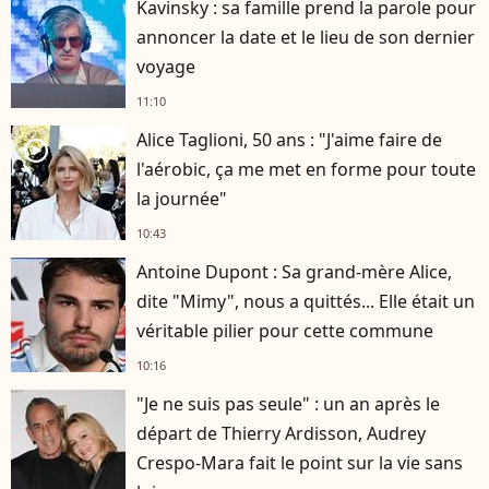
Kavinsky : sa famille prend la parole pour
annoncer la date et le lieu de son dernier
voyage
11:10
Alice Taglioni, 50 ans : "J'aime faire de
player2
l'aérobic, ça me met en forme pour toute
la journée"
10:43
Antoine Dupont : Sa grand-mère Alice,
dite "Mimy", nous a quittés... Elle était un
véritable pilier pour cette commune
10:16
"Je ne suis pas seule" : un an après le
départ de Thierry Ardisson, Audrey
Crespo-Mara fait le point sur la vie sans