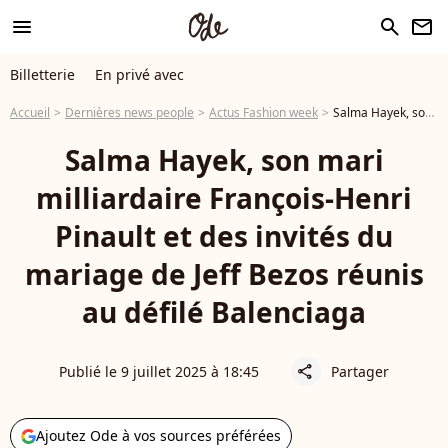
menu
search
newsletter
Billetterie
En privé avec
Accueil
Dernières news people
Actus Fashion week
Salma Hayek, son mari milliardaire François-Henri Pinault et des invités du mariage de Jeff Bezos réunis au défilé Balenciaga
Salma Hayek, son mari
milliardaire François-Henri
Pinault et des invités du
mariage de Jeff Bezos réunis
au défilé Balenciaga
Publié le 9 juillet 2025 à 18:45
Partager
share
Ajoutez Ode à vos sources préférées