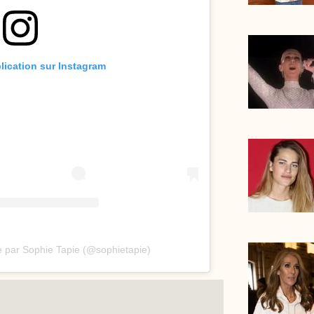
blication sur Instagram
e par Sophie Tapie (@sophietapie)