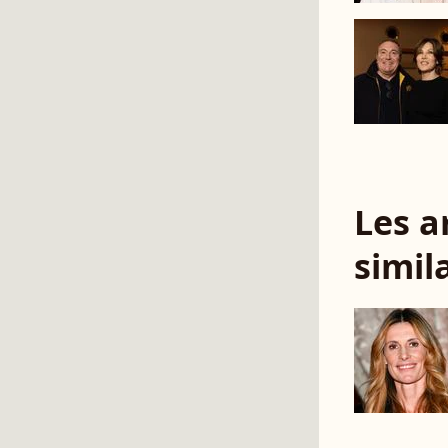
Les a
simil