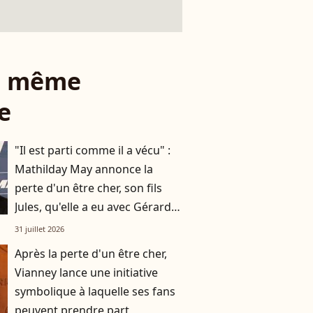
le même
e
"Il est parti comme il a vécu" :
Mathilday May annonce la
perte d'un être cher, son fils
Jules, qu'elle a eu avec Gérard
Darmon, en soutien
31 juillet 2026
Après la perte d'un être cher,
Vianney lance une initiative
symbolique à laquelle ses fans
peuvent prendre part