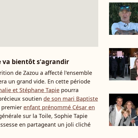
e va bientôt s'agrandir
rition de Zazou a affecté l'ensemble
era un grand vide. En cette période
alie et Stéphane Tapie
pourra
précieux soutien
de son mari Baptiste
n premier
enfant prénommé César en
générale sur la Toile, Sophie Tapie
rossesse en partageant un joli cliché