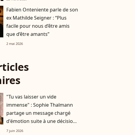
Fabien Onteniente parle de son
ex Mathilde Seigner : “Plus
facile pour nous d’être amis
que d’être amants”
2 mai 2026
rticles
aires
"Tu vas laisser un vide
immense" : Sophie Thalmann
partage un message chargé
d'émotion suite à une décision
qu'elle n'aurait jamais voulu
7 juin 2026