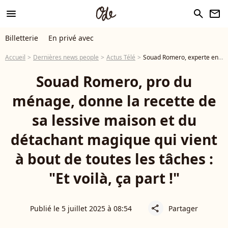
menu
search
newsletter
Billetterie
En privé avec
Accueil
Dernières news people
Actus Télé
Souad Romero, experte en ménage, donne sa recette de la lessive maison et du détachant magique qui vient à bout de toutes les tâches
Souad Romero, pro du
ménage, donne la recette de
sa lessive maison et du
détachant magique qui vient
à bout de toutes les tâches :
"Et voilà, ça part !"
Publié le 5 juillet 2025 à 08:54
Partager
share