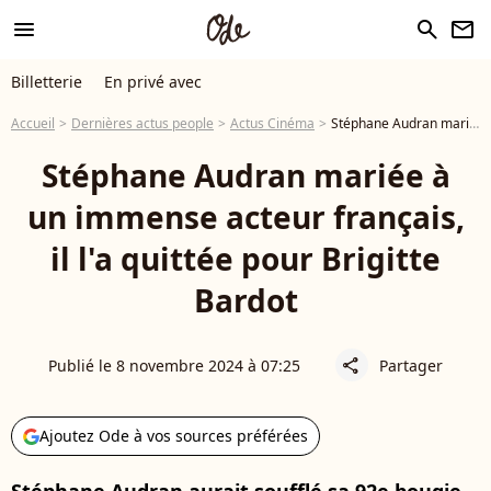
menu
search
newsletter
Billetterie
En privé avec
Accueil
Dernières actus people
Actus Cinéma
Stéphane Audran mariée à un immense acteur français, il l'a quittée pour Brigitte Bardot
Stéphane Audran mariée à
un immense acteur français,
il l'a quittée pour Brigitte
Bardot
Publié le 8 novembre 2024 à 07:25
Partager
share
Ajoutez Ode à vos sources préférées