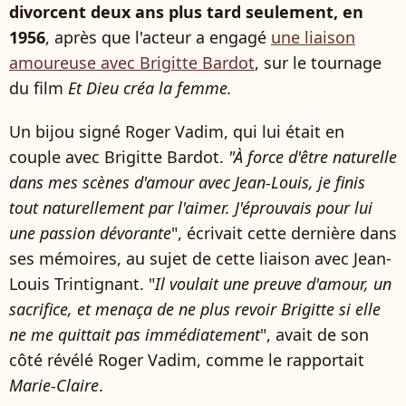
divorcent deux ans plus tard seulement, en
1956
, après que l'acteur a engagé
une liaison
amoureuse avec Brigitte Bardot
, sur le tournage
du film
Et Dieu créa la femme.
Un bijou signé Roger Vadim, qui lui était en
couple avec Brigitte Bardot.
"À force d'être naturelle
dans mes scènes d'amour avec Jean-Louis, je finis
tout naturellement par l'aimer. J'éprouvais pour lui
une passion dévorante
", écrivait cette dernière dans
ses mémoires, au sujet de cette liaison avec Jean-
Louis Trintignant. "
Il voulait une preuve d'amour, un
sacri­fice, et menaça de ne plus revoir Brigitte si elle
ne me quit­tait pas immé­dia­te­ment
", avait de son
côté révélé Roger Vadim, comme le rapportait
Marie-Claire
.