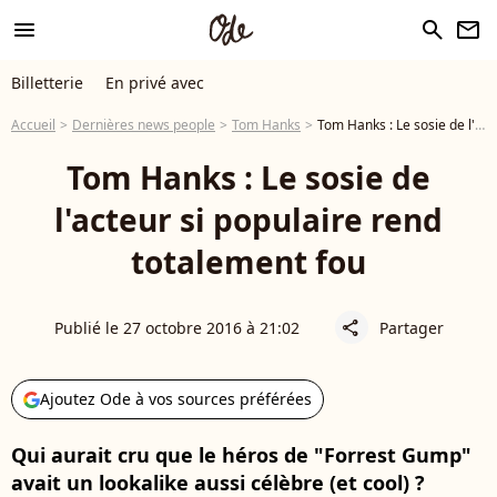
menu
search
newsletter
Billetterie
En privé avec
Accueil
Dernières news people
Tom Hanks
Tom Hanks : Le sosie de l'acteur si populaire rend totalement fou
Tom Hanks : Le sosie de
l'acteur si populaire rend
totalement fou
Publié le 27 octobre 2016 à 21:02
Partager
share
Ajoutez Ode à vos sources préférées
Qui aurait cru que le héros de "Forrest Gump"
avait un lookalike aussi célèbre (et cool) ?