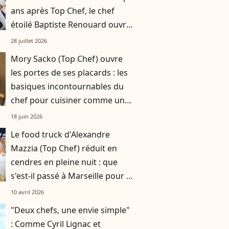
ans après Top Chef, le chef
étoilé Baptiste Renouard ouvre
un nouveau chapitre
28 juillet 2026
Mory Sacko (Top Chef) ouvre
les portes de ses placards : les
basiques incontournables du
chef pour cuisiner comme un
pro
18 juin 2026
Le food truck d'Alexandre
Mazzia (Top Chef) réduit en
cendres en pleine nuit : que
s'est-il passé à Marseille pour le
chef triplement étoilé ?
10 avril 2026
"Deux chefs, une envie simple"
: Comme Cyril Lignac et