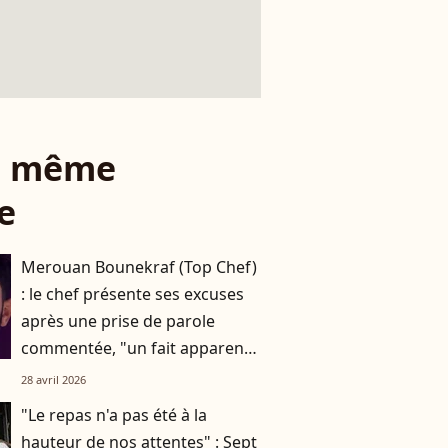
le même
e
Merouan Bounekraf (Top Chef)
: le chef présente ses excuses
après une prise de parole
commentée, "un fait apparent
de manque de considération"
28 avril 2026
"Le repas n'a pas été à la
hauteur de nos attentes" : Sept