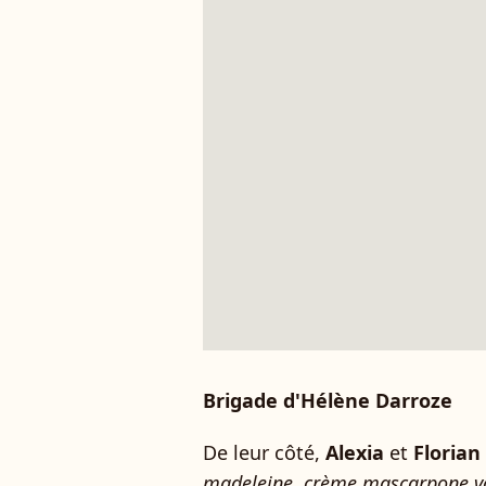
Brigade d'Hélène Darroze
De leur côté,
Alexia
et
Florian
madeleine, crème mascarpone vani