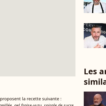
Les a
simil
proposent la recette suivante :
llée, gel fraise-yuzu, spirale de sucre