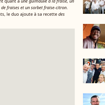
nt quant à
une guimauve à la fraise, un
 de fraises et un sorbet fraise-citron
.
s, le duo ajoute à sa recette
des
player2