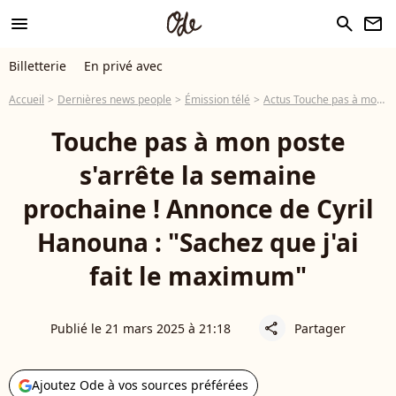
menu
search
newsletter
Billetterie
En privé avec
Accueil
Dernières news people
Émission télé
Actus Touche pas à mon poste
Touche pas à mon poste
s'arrête la semaine
prochaine ! Annonce de Cyril
Hanouna : "Sachez que j'ai
fait le maximum"
Publié le 21 mars 2025 à 21:18
Partager
share
Ajoutez Ode à vos sources préférées