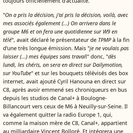
toujours officiellement d'actualité.
"
On a pris la décision, j'ai pris la décision, voilà, avec
mes associés également (...) On arrivera dans le
groupe M6 et on fera une quotidienne sur W9 en
télé
", avait déclaré le présentateur de
TPMP
à la fin
d'une très longue émission. Mais "
je ne voulais pas
laisser (...) mes équipes sans travai
l" donc, "
dès
lundi, les chéris, on sera en direct sur Dailymotion,
sur YouTube
" et sur les bouquets télévisés des box
internet, avait ajouté Cyril Hanouna en direct sur
C8, après avoir emmené ses chroniqueurs en bus
depuis les studios de Canal+ à Boulogne-
Billancourt vers ceux de M6 à Neuilly-sur-Seine. Il
va également quitter la radio Europe 1, qui,
comme la maison mère de C8, Canal+, appartient
au milliardaire Vincent Bolloré. Et intégrera une