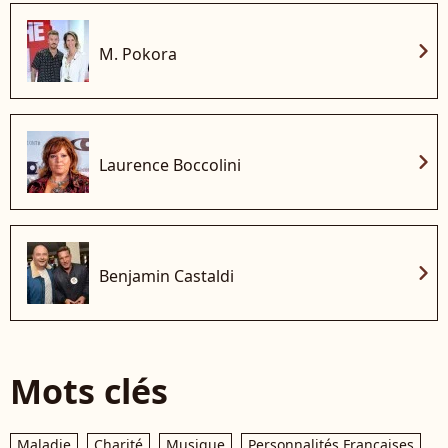
chevron_right
M. Pokora
chevron_right
Laurence Boccolini
chevron_right
Benjamin Castaldi
Mots clés
Maladie
Charité
Musique
Personnalités Françaises