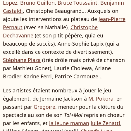
Lopez
,
Bruno Guillon
,
Bruce Toussaint
,
Benjamin
Castaldi
, Christophe Beaugrand... Auxquels on
ajoute les interventions au plateau de
Jean-Pierre
Pernaut
(avec sa Nathalie),
Christophe
Dechavanne
(et son p'tit pépère, quia eu
beaucoup de succès), Anne-Sophie Lapix (qui a
excellé dans ce contexte de divertissement),
Stéphane Plaza
(très drôle mais privé de chanson
par Mathieu Gonet), Laurie Cholewa, Ariane
Brodier, Karine Ferri, Patrice Carmouze...
Les artistes étaient nombreux à jouer le jeu
également, de Jermaine Jackson à
M. Pokora
, en
passant par
Grégoire
, meneur pour la clôture du
spectacle au son de son
Toi+Moi
repris en choeur
par les enfants, et
la jeune maman
Julie Zenatti
,