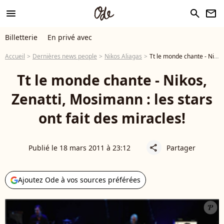
menu
search
newsletter
Billetterie
En privé avec
Accueil
Dernières news people
Nikos Aliagas
Tt le monde chante - Nikos, Zenatti, Mosimann : les stars ont fait des miracles!
Tt le monde chante - Nikos,
Zenatti, Mosimann : les stars
ont fait des miracles!
Publié le 18 mars 2011 à 23:12
Partager
share
Ajoutez Ode à vos sources préférées