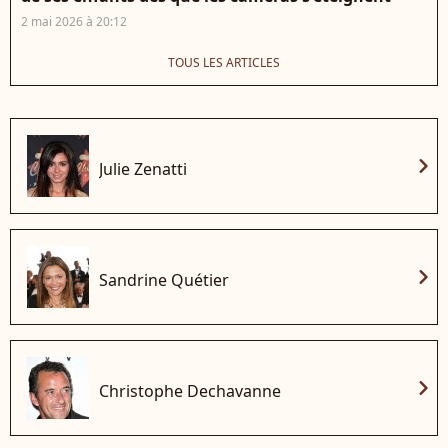
2 mai 2026 à 20:12
TOUS LES ARTICLES
chevron_right
Julie Zenatti
chevron_right
Sandrine Quétier
chevron_right
Christophe Dechavanne