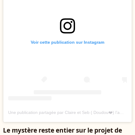
Voir cette publication sur Instagram
Une publication partagée par Claire et Seb ( Doudou❤️) l’amour est dans le pot 🫙 Foie-gras (@claireetseblamourestdanslepot)
Le mystère reste entier sur le projet de