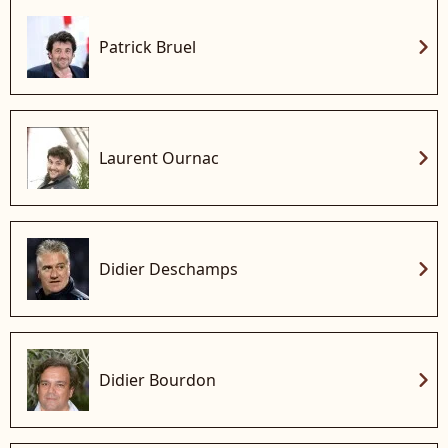
chevron_right
Patrick Bruel
chevron_right
Laurent Ournac
chevron_right
Didier Deschamps
chevron_right
Didier Bourdon