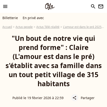
menu
search
newsletter
Billetterie
En privé avec
Accueil
Actus people
Actus Télé-réalité
L'amour est dans le pré 2025
"
"Un bout de notre vie qui
prend forme" : Claire
(L'amour est dans le pré)
s'établit avec sa famille dans
un tout petit village de 315
habitants
Publié le 19 février 2026 à 22:59
Partager
share