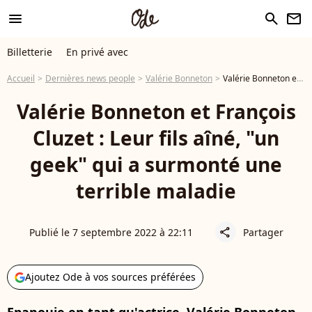
menu
search
newsletter
Billetterie
En privé avec
Accueil
Dernières news people
Valérie Bonneton
Valérie Bonneton et François Cluzet : Leur fils aîné, "un geek" qui a surmonté une terrible maladie
Valérie Bonneton et François
Cluzet : Leur fils aîné, "un
geek" qui a surmonté une
terrible maladie
Publié le 7 septembre 2022 à 22:11
Partager
share
Ajoutez Ode à vos sources préférées