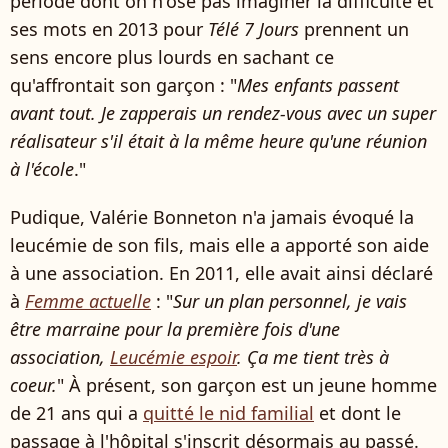
période dont on n'ose pas imaginer la difficulté et
ses mots en 2013 pour
Télé 7 Jours
prennent un
sens encore plus lourds en sachant ce
qu'affrontait son garçon : "
Mes enfants passent
avant tout. Je zapperais un rendez-vous avec un super
réalisateur s'il était à la même heure qu'une réunion
à l'école
."
Pudique, Valérie Bonneton n'a jamais évoqué la
leucémie de son fils, mais elle a apporté son aide
à une association. En 2011, elle avait ainsi déclaré
à
Femme actuelle
: "
Sur un plan personnel, je vais
être marraine pour la première fois d'une
association,
Leucémie espoir
. Ça me tient très à
coeur.
" À présent, son garçon est un jeune homme
de 21 ans qui a
quitté le nid familial
et dont le
passage à l'hôpital s'inscrit désormais au passé.