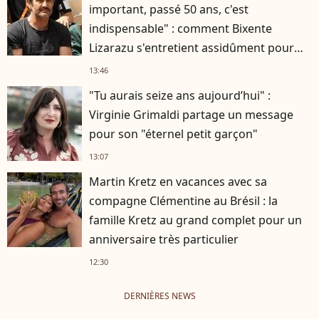
important, passé 50 ans, c'est
indispensable" : comment Bixente
Lizarazu s'entretient assidûment pour
rester musclé à 56 ans ?
13:46
"Tu aurais seize ans aujourd’hui" :
Virginie Grimaldi partage un message
pour son "éternel petit garçon"
13:07
Martin Kretz en vacances avec sa
compagne Clémentine au Brésil : la
famille Kretz au grand complet pour un
anniversaire très particulier
12:30
DERNIÈRES NEWS