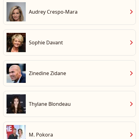
chevron_right
Audrey Crespo-Mara
chevron_right
Sophie Davant
chevron_right
Zinedine Zidane
chevron_right
Thylane Blondeau
chevron_right
M. Pokora