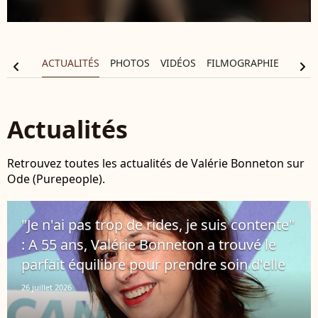
RAPHIE
ACTUALITÉS
PHOTOS
VIDÉOS
FILMOGRAPHIE
chevron_left
chevron_right
Actualités
Retrouvez toutes les actualités de Valérie Bonneton sur
Ode (Purepeople).
"Je n'ai pas trop de rides, je suis contente"
: A 55 ans, Valérie Bonneton a trouvé le
parfait équilibre pour prendre soin d'elle
26 juillet 2026