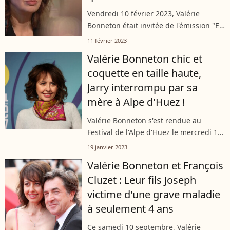
Vendredi 10 février 2023, Valérie
Bonneton était invitée de l'émission "En
aparté" sur "Canal+". Au gré des
11 février 2023
questions de Nathalie Lévy, l'actrice est
Valérie Bonneton chic et
revenur sur la plus grande épreuve...
coquette en taille haute,
Jarry interrompu par sa
mère à Alpe d'Huez !
Valérie Bonneton s'est rendue au
Festival de l'Alpe d'Huez le mercredi 18
janvier 2023. L'hilarante comédienne
19 janvier 2023
est l'héroïne du film "Juste ciel !", qui
Valérie Bonneton et François
est justement présenté en compétition.
Cluzet : Leur fils Joseph
victime d'une grave maladie
à seulement 4 ans
Ce samedi 10 septembre, Valérie