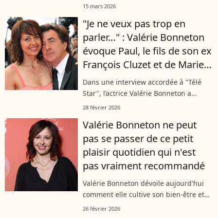
d'une longue maladie. Une partenaire
15 mars 2026
à l'écran pour "Fais pas ci, fais pas ça" a
"Je ne veux pas trop en
pris la parole : Valérie...
parler…" : Valérie Bonneton
évoque Paul, le fils de son ex
François Cluzet et de Marie
Trintignant
Dans une interview accordée à "Télé
Star", l’actrice Valérie Bonneton a
évoqué le sujet des violences
28 février 2026
conjugales, qui fait partie intégrante
Valérie Bonneton ne peut
de la minisérie "L’affaire Laura Stern",...
pas se passer de ce petit
plaisir quotidien qui n'est
pas vraiment recommandé
Valérie Bonneton dévoile aujourd'hui
comment elle cultive son bien-être et
sa forme, entre passions gourmandes
26 février 2026
et rituels simples. Découvrez les