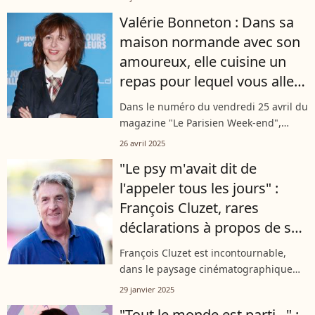
passionnants. Lui, chargé d’une
Valérie Bonneton : Dans sa
mission précise, joue un rôle essentiel
maison normande avec son
dans leur quotidien,...
amoureux, elle cuisine un
repas pour lequel vous allez
craquer
Dans le numéro du vendredi 25 avril du
magazine "Le Parisien Week-end",
Valérie Bonneton a fait quelques
26 avril 2025
révélations sur ses habitudes
"Le psy m'avait dit de
normandes. Dans sa maison située
l'appeler tous les jours" :
dans le Calvados...
François Cluzet, rares
déclarations à propos de son
fils, qu'il a eu avec Marie
François Cluzet est incontournable,
Trintignant
dans le paysage cinématographique
français. "Ne le dis à personne",
29 janvier 2025
"Intouchable" ou "Les petits
"Tout le monde est parti..." :