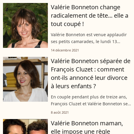
dans le 5e arrondissement de Paris.
Valérie Bonneton change
Mais son logis semble désormais...
radicalement de tête... elle a
tout coupé !
Valérie Bonneton est venue applaudir
ses petits camarades, le lundi 13
décembre 2021, lors de l'avant-
14 décembre 2021
première du film "Mes très chers
Valérie Bonneton séparée de
enfants". La comédienne a dévoilé, au
François Cluzet : comment
passage,...
ont-ils annoncé leur divorce
à leurs enfants ?
En couple pendant plus de treize ans,
François Cluzet et Valérie Bonneton se
sont séparés à la suite d'un tournage.
8 août 2021
Une nouvelle délicate pour les deux
Valérie Bonneton maman,
comédiens qui ont dû l'annoncer...
elle impose une règle