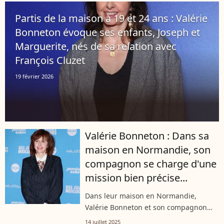
secrets de cette maman épanouie qui...
Partis de la maison à 19 et 24 ans : Valérie
Bonneton évoque ses enfants, Joseph et
Marguerite, nés de sa relation avec
François Cluzet
19 février 2026
Valérie Bonneton : Dans sa
maison en Normandie, son
compagnon se charge d'une
mission bien précise...
Dans leur maison en Normandie,
Valérie Bonneton et son compagnon
vivent au rythme de projets
14 juillet 2025