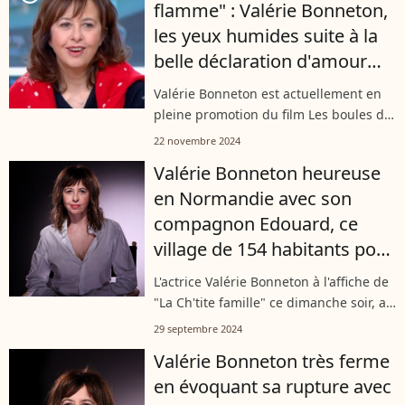
flamme" : Valérie Bonneton,
jeunesse,...
les yeux humides suite à la
belle déclaration d'amour
d'un acteur
Valérie Bonneton est actuellement en
pleine promotion du film Les boules de
Noël, réalisé par Alexandre Leclère,
22 novembre 2024
avec notamment de Kad Merad et
Valérie Bonneton heureuse
Noémie Lvovsky et qui sortira le 27...
en Normandie avec son
compagnon Edouard, ce
village de 154 habitants pour
lequel elle a craqué
L'actrice Valérie Bonneton à l'affiche de
"La Ch'tite famille" ce dimanche soir, a
trouvé refuge en Normandie avec son
29 septembre 2024
compagnon Édouard. Installée à
Valérie Bonneton très ferme
Pierrefitte-en-Auge, un village...
en évoquant sa rupture avec