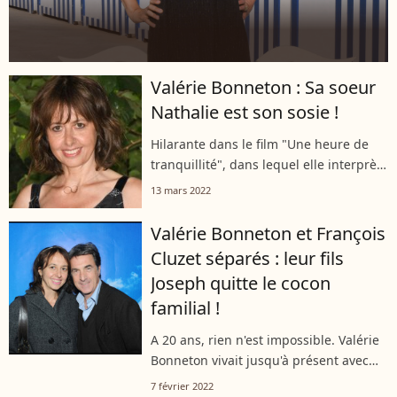
Valérie Bonneton : Sa soeur
Nathalie est son sosie !
Hilarante dans le film "Une heure de
tranquillité", dans lequel elle interprète
le rôle d'Elsa, Valérie Bonneton avait
13 mars 2022
présenté sa soeur Nathalie lors de
l'émission "Vivement Dimanche"...
Valérie Bonneton et François
Cluzet séparés : leur fils
Joseph quitte le cocon
familial !
A 20 ans, rien n'est impossible. Valérie
Bonneton vivait jusqu'à présent avec
ses deux enfants, Joseph et Marguerite,
7 février 2022