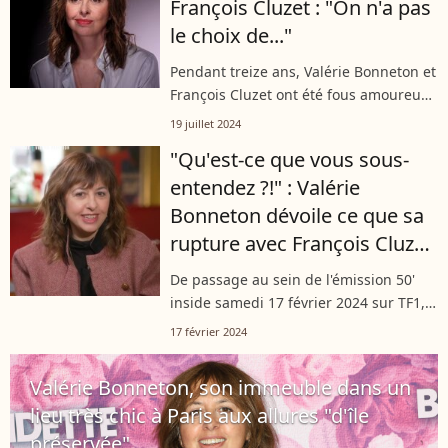
François Cluzet : "On n'a pas
le choix de..."
Pendant treize ans, Valérie Bonneton et
François Cluzet ont été fous amoureux
et sont devenus parents de deux
19 juillet 2024
enfants : Joseph et Marguerite. Face
"Qu'est-ce que vous sous-
aux caméras de TF1, l'actrice de...
entendez ?!" : Valérie
Bonneton dévoile ce que sa
rupture avec François Cluzet
à changé dans sa vie
De passage au sein de l'émission 50'
inside samedi 17 février 2024 sur TF1,
dans le cadre de la promotion de son
17 février 2024
prochain film, Valérie Bonneton a été
interrogée au sujet de sa rupture...
Valérie Bonneton, son immeuble dans un
lieu très chic à Paris aux allures "d'île
préservée"