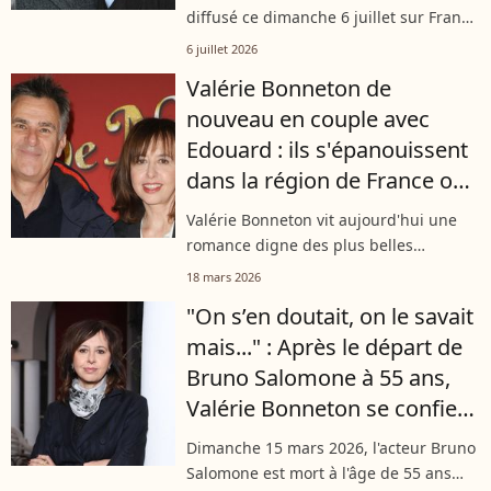
diffusé ce dimanche 6 juillet sur France
3, François Cluzet a traversé plusieurs
6 juillet 2026
épreuves marquantes dans sa vie
Valérie Bonneton de
personnelle. Parmi elles, la...
nouveau en couple avec
Edouard : ils s'épanouissent
dans la région de France où
tout a commencé pour eux
Valérie Bonneton vit aujourd'hui une
romance digne des plus belles
comédies romantiques au bras
18 mars 2026
d'Edouard. Le détail qui rend cette
"On s’en doutait, on le savait
histoire si craquante ? Cet homme
mais..." : Après le départ de
mystérieux n'est...
Bruno Salomone à 55 ans,
Valérie Bonneton se confie
sur son collègue de "Fais pas
Dimanche 15 mars 2026, l'acteur Bruno
ci, fais pas ça"
Salomone est mort à l'âge de 55 ans