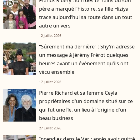
Franck Ribéry : loin des terrains où son
player2
père a marqué l’histoire, sa fille Hiziya
trace aujourd’hui sa route dans un tout
autre univers
12 juillet 2026
“Sûrement ma dernière” : Shy’m adresse
un message à Jérémy Frérot quelques
heures avant un événement qu'ils ont
vécu ensemble
17 juillet 2026
Pierre Richard et sa femme Ceyla
propriétaires d'un domaine situé sur ce
qui fut une île, un lieu à l'origine d'un
beau business
27 juillet 2026
Incendies dans le Var : après avoir quitté