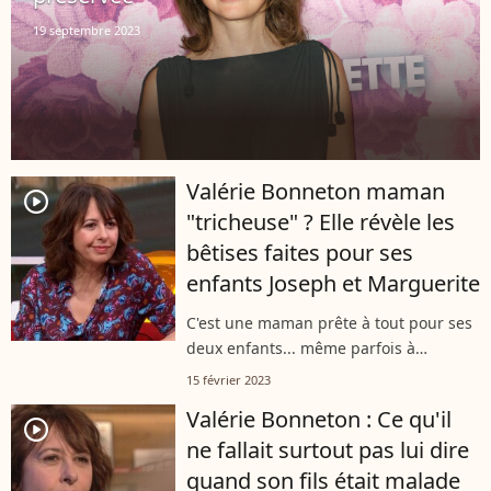
19 septembre 2023
Valérie Bonneton maman
player2
"tricheuse" ? Elle révèle les
bêtises faites pour ses
enfants Joseph et Marguerite
C'est une maman prête à tout pour ses
deux enfants... même parfois à
dépasser quelques limites ! Mère poule
15 février 2023
de Joseph (21 ans) et Marguerite (16
Valérie Bonneton : Ce qu'il
ans), Valérie Bonneton s'est livrée...
player2
ne fallait surtout pas lui dire
quand son fils était malade