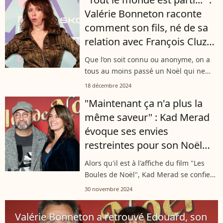
mouchoirs" sont des cartons du cinéma
Valérie Bonneton raconte
français,...
comment son fils, né de sa
relation avec François Cluzet,
a ruiné Noël
Que l’on soit connu ou anonyme, on a
tous au moins passé un Noël qui ne
s’est pas vraiment déroulé comme
18 décembre 2024
prévu. C’est le cas de Valérie Bonneton,
"Maintenant ça n'a plus la
à l’affiche d’un inédit de Fais pas...
même saveur" : Kad Merad
évoque ses envies
restreintes pour son Noël
avec sa femme Julia Vignali
Alors qu'il est à l'affiche du film "Les
Boules de Noël", Kad Merad se confie
dans le nouveau numéro de "Télé Star"
30 novembre 2024
sur sa vision des fêtes de fin d'année et
ses moments de partage...
Valérie Bonneton a retrouvé Edouard, son