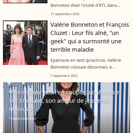
Bonneton était l'invité d'RTL dans
l'émission Le Journal Inattendu.
11 septembre 2022
L'actrice de 52 ans s'est exprimée avec
Valérie Bonneton et François
émotion sur le cancer de son fils aîné
Cluzet : Leur fils aîné, "un
Joseph...
geek" qui a surmonté une
terrible maladie
Epanouie en tant qu'actrice, Valérie
Bonneton s'essaie désormais à
l'écriture. Mais s'il est un domaine où
7 septembre 2022
l'artiste a trouvé l'équilibre, c'est auprès
de sa famille. En effet, elle...
Valérie Bonneton en couple : confidences
sur Edouard, son amour de jeunesse
retrouvé
7 septembre 2022