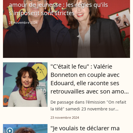
amour de jeunesse : les règles qu'ils
s'imposent sont strictes
28 novembre 2024
"C'était le feu" : Valérie
Bonneton en couple avec
Edouard, elle raconte ses
retrouvailles avec son amour
de jeunesse
De passage dans l'émission "On refait
la télé" samedi 23 novembre sur
l'antenne de RTL, la comédienne Valérie
23 novembre 2024
Bonneton s'est confiée sur son couple
"Je voulais te déclarer ma
avec Edouard, son amour de
player2