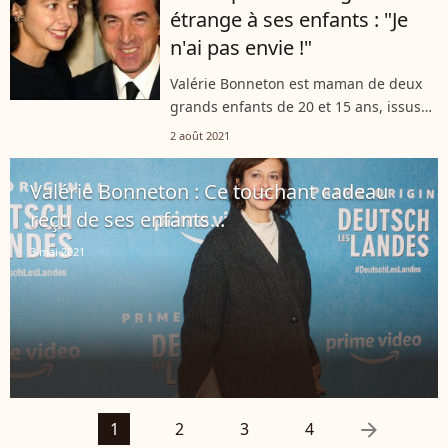
étrange à ses enfants : "Je
n'ai pas envie !"
Valérie Bonneton est maman de deux
grands enfants de 20 et 15 ans, issus
de sa relation passée avec François
2 août 2021
CLuzet. Et pourtant. La comédienne
tient à ce que Joseph et Marguerite...
Valérie Bonneton : Ce touchant cadeau
reçu de ses enfants...
3 mai 2021
arrow_right
1
2
3
4