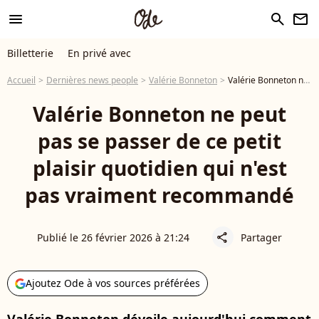
menu
search
newsletter
Billetterie
En privé avec
Accueil
Dernières news people
Valérie Bonneton
Valérie Bonneton ne peut pas se passer de ce petit plaisir quotidien qui n'est pas vraiment recommandé
Valérie Bonneton ne peut
pas se passer de ce petit
plaisir quotidien qui n'est
pas vraiment recommandé
Publié le 26 février 2026 à 21:24
Partager
share
Ajoutez Ode à vos sources préférées