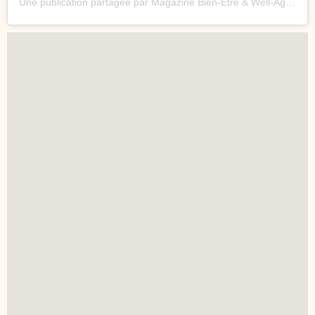
Une publication partagée par Magazine Bien-Etre & Well-Aging (@rewell.mag)