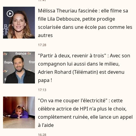
Mélissa Theuriau fascinée : elle filme sa
player2
fille Lila Debbouze, petite prodige
scolarisée dans une école pas comme les
autres
17:28
"Partir à deux, revenir à trois" : Avec son
compagnon lui aussi dans le milieu,
Adrien Rohard (Télématin) est devenu
papa !
17:13
"On va me couper l'électricité" : cette
célèbre actrice de HPI n'a plus le choix,
complètement ruinée, elle lance un appel
à l'aide
16:28