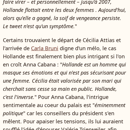
faire virer – et personnellement – jusqu'à 2007,
Hollande flottait entre les deux femmes . Aujourd'hui,
alors qu'elle a gagné, la soif de vengeance persiste.
Le tweet n'est qu'un symptôme.
"
Certains trouvaient le départ de Cécilia Attias et
l'arrivée de
Carla Bruni
digne d'un mélo, le cas
Hollande est finalement bien plus intrigant si l'on
en croît Anna Cabana : "
Hollande est un homme qui
masque ses émotions et qui n'est pas sécurisant pour
une femme. Cécilia était valorisée par son mari qui
cherchait sans cesse sa main en public. Hollande,
c'est l'inverse.
" Pour Anna Cabana, l'intrigue
sentimentale au coeur du palais est "
éminemment
politique
" car les conseillers du président s'en
mêlent. Pour apaiser les tensions, ils lui auraient
soufflé l'idée d'épouser Valérie Trierweiler, afin