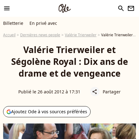
menu
search
newsletter
Billetterie
En privé avec
Accueil
Dernières news people
Valérie Trierweiler
Valérie Trierweiler et Ségolène Royal : Dix ans de drame et de vengeance
Valérie Trierweiler et
Ségolène Royal : Dix ans de
drame et de vengeance
Publié le 26 août 2012 à 17:31
Partager
share
Ajoutez Ode à vos sources préférées