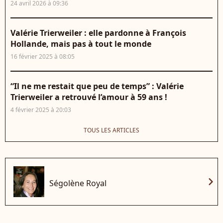
24 avril 2026 à 09:36
Valérie Trierweiler : elle pardonne à François
Hollande, mais pas à tout le monde
16 février 2025 à 08:05
“Il ne me restait que peu de temps” : Valérie
Trierweiler a retrouvé l’amour à 59 ans !
4 février 2025 à 20:03
TOUS LES ARTICLES
chevron_right
Ségolène Royal