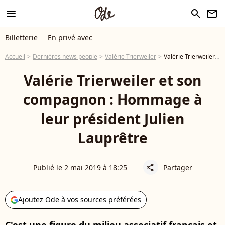
menu
search
newsletter
Billetterie
En privé avec
Accueil
Dernières news people
Valérie Trierweiler
Valérie Trierweiler et son compagnon : Hommage à leur président Julien Lauprêtre
Valérie Trierweiler et son
compagnon : Hommage à
leur président Julien
Lauprêtre
Publié le 2 mai 2019 à 18:25
Partager
share
Ajoutez Ode à vos sources préférées