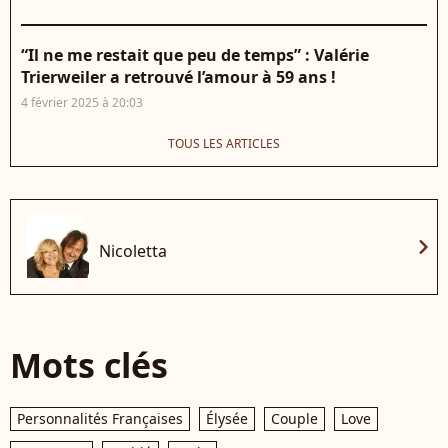
“Il ne me restait que peu de temps” : Valérie
Trierweiler a retrouvé l’amour à 59 ans !
4 février 2025 à 20:03
TOUS LES ARTICLES
chevron_right
Nicoletta
Mots clés
Personnalités Françaises
Élysée
Couple
Love