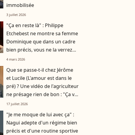
immobilisée
3 juillet 2026
"Ça en reste là" : Philippe
Etchebest ne montre sa femme
Dominique que dans un cadre
bien précis, vous ne la verrez
pas en dehors de ça
4 mars 2026
Que se passe-t-il chez Jérôme
et Lucile (L'amour est dans le
pré) ? Une vidéo de l'agriculteur
ne présage rien de bon : "Ça va
mal se terminer pour moi"
17 juillet 2026
"Je me moque de lui avec ça" :
Nagui adepte d'un régime bien
précis et d'une routine sportive