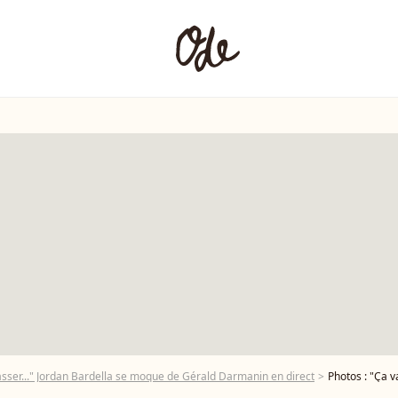
asser..." Jordan Bardella se moque de Gérald Darmanin en direct
Photos : "Ça va bien 