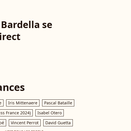
 Bardella se
irect
ances
e
Iris Mittenaere
Pascal Bataille
iss France 2024)
Isabel Otero
pé
Vincent Perrot
David Guetta