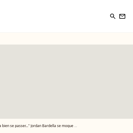
search
newsletter
se passer..." Jordan Bardella se moque de Gérald Darmanin en direct