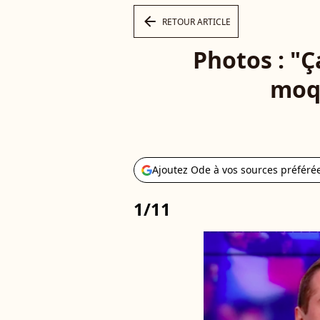
arrow_left
RETOUR ARTICLE
Photos : "Ç
moqu
Ajoutez Ode à vos sources préféré
1/11