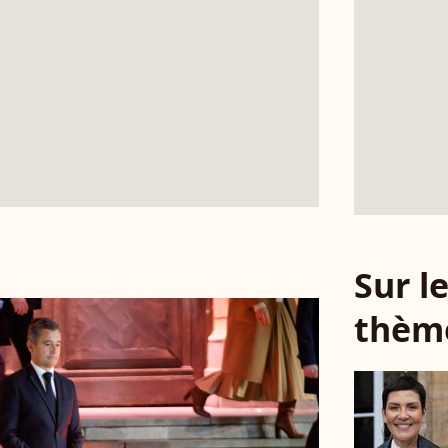
Sur 
thèm