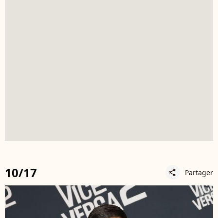
10/17
Partager
share