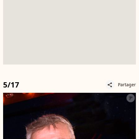
5/17
Partager
share