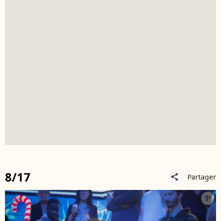
8/17
Partager
share