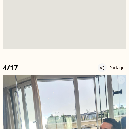
4/17
Partager
share