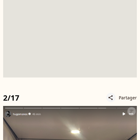
2/17
Partager
share