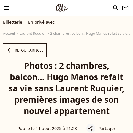
menu
search
newsletter
Billetterie
En privé avec
Accueil
Laurent Ruquier
2 chambres, balcon... Hugo Manos refait sa vie sans Laurent Ruquier, premières images de son nouvel appartement
arrow_left
RETOUR ARTICLE
Photos : 2 chambres,
balcon... Hugo Manos refait
sa vie sans Laurent Ruquier,
premières images de son
nouvel appartement
Publié le 11 août 2025 à 21:23
Partager
share