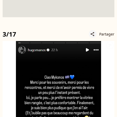
3/17
Partager
share