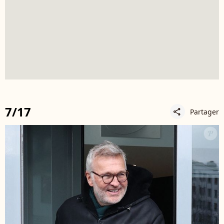
7/17
Partager
share