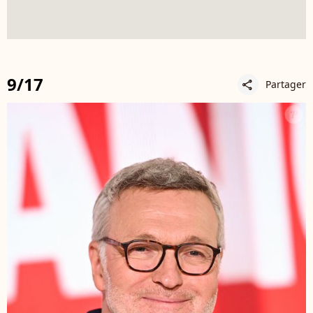
9/17
Partager
share