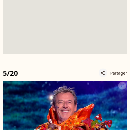
5/20
Partager
share