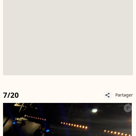
7/20
Partager
share