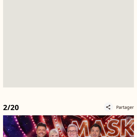
2/20
Partager
share