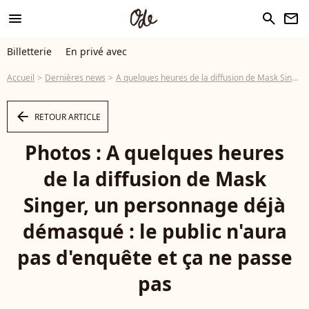
menu
search
newsletter
Billetterie
En privé avec
Accueil
Dernières news
A quelques heures de la diffusion de Mask Singer, un personnage déjà démasqué : le public n'aura pas d'enquête et ça ne passe pas
arrow_left
RETOUR ARTICLE
Photos : A quelques heures
de la diffusion de Mask
Singer, un personnage déjà
démasqué : le public n'aura
pas d'enquête et ça ne passe
pas