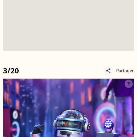
3/20
Partager
share