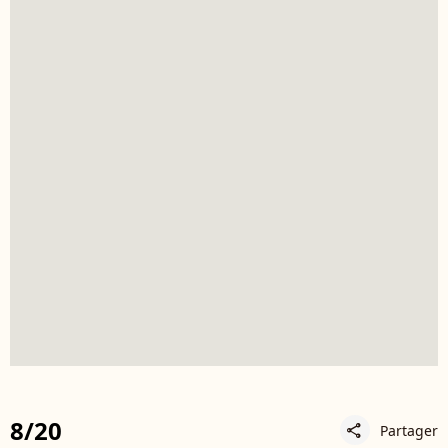
8/20
Partager
share