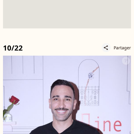
10/22
Partager
share