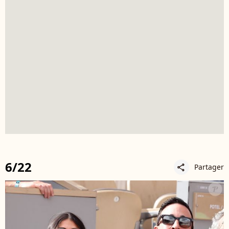
6/22
Partager
share