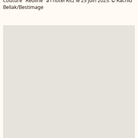
Couture "Redline" à l'hôtel Ritz le 25 juin 2025. © Rachid
Bellak/Bestimage