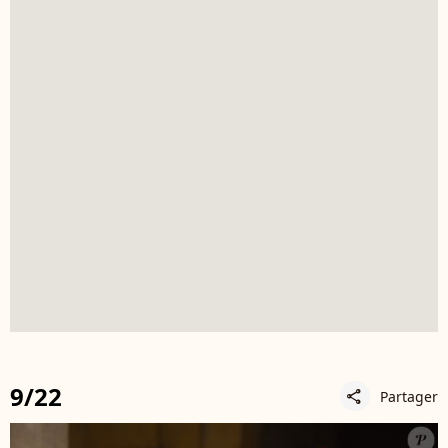
9/22
Partager
share