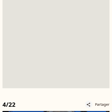
4/22
Partager
share