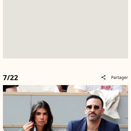
7/22
Partager
share