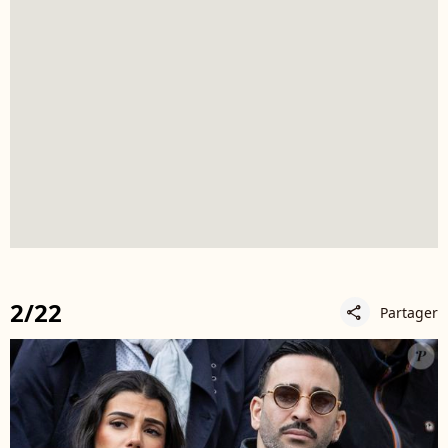
2/22
Partager
share