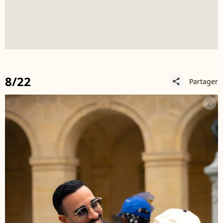
8/22
Partager
share