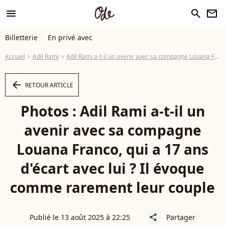
menu
search
newsletter
Billetterie
En privé avec
Accueil
Adil Rami
Adil Rami a-t-il un avenir avec sa compagne Louana Franco, qui a 17 ans d'écart avec lui ? Il évoque comme rarement leur couple
arrow_left
RETOUR ARTICLE
Photos : Adil Rami a-t-il un
avenir avec sa compagne
Louana Franco, qui a 17 ans
d'écart avec lui ? Il évoque
comme rarement leur couple
Publié le 13 août 2025 à 22:25
Partager
share