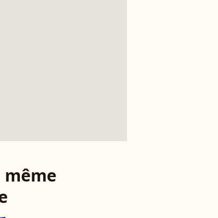
le même
e