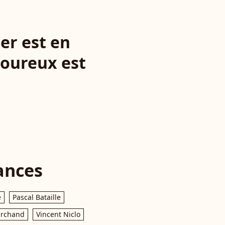
ler est en
moureux est
ances
e
Pascal Bataille
archand
Vincent Niclo