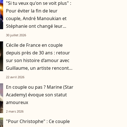
"Si tu veux qu'on se voit plus" :
Pour éviter la fin de leur
couple, André Manoukian et
Stéphanie ont changé leur
façon de faire et ça a porté ses
30 juillet 2026
fruits !
Cécile de France en couple
depuis près de 30 ans : retour
sur son histoire d’amour avec
Guillaume, un artiste rencontré
à l'école
22 avril 2026
En couple ou pas ? Marine (Star
Academy) évoque son statut
amoureux
2 mars 2026
"Pour Christophe" : Ce couple