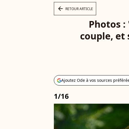
arrow_left
RETOUR ARTICLE
Photos : 
couple, et
Ajoutez Ode à vos sources préféré
1/16