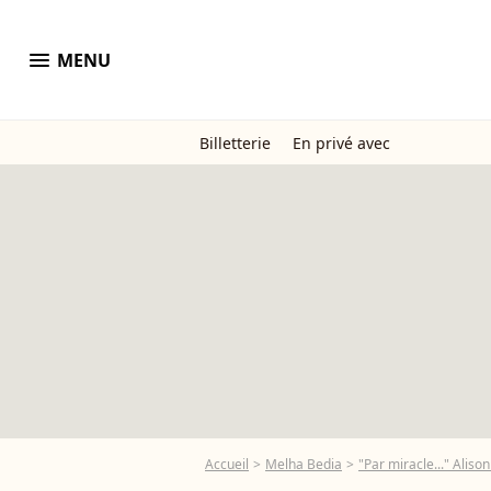
menu
MENU
Billetterie
En privé avec
Accueil
Melha Bedia
"Par miracle..." Alis