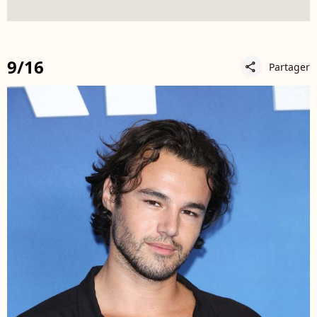
9/16
Partager
share