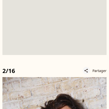
2/16
Partager
share