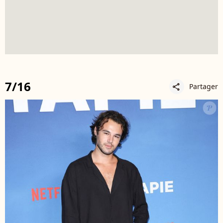
7/16
Partager
share