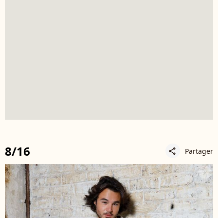
8/16
Partager
share