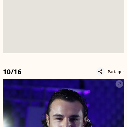
10/16
Partager
share