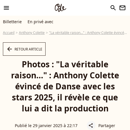
menu
search
newsletter
Billetterie
En privé avec
Accueil
Anthony Colette
"La véritable raison..." : Anthony Colette évincé de Danse avec les stars 2025, il révèle ce que lui a dit la production
arrow_left
RETOUR ARTICLE
Photos : "La véritable
raison..." : Anthony Colette
évincé de Danse avec les
stars 2025, il révèle ce que
lui a dit la production
Publié le 29 janvier 2025 à 22:17
Partager
share