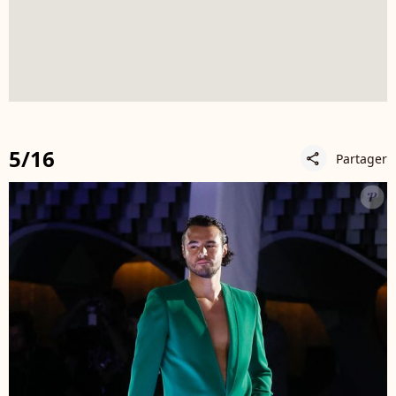
5/16
Partager
share