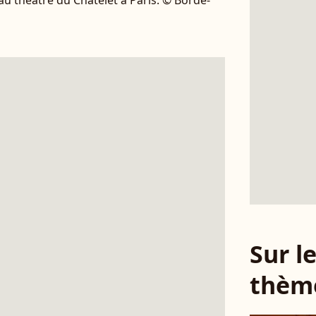
u théâtre du Châtelet à Paris. © Borde-
Sur 
thèm