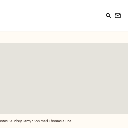
search
newsletter
os : Audrey Lamy : Son mari Thomas a une activité qui rapporte gros, très gros... quel est son métier ?