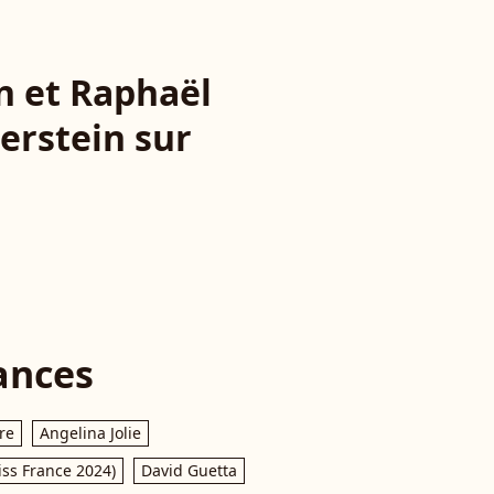
n et Raphaël
erstein sur
ances
re
Angelina Jolie
iss France 2024)
David Guetta