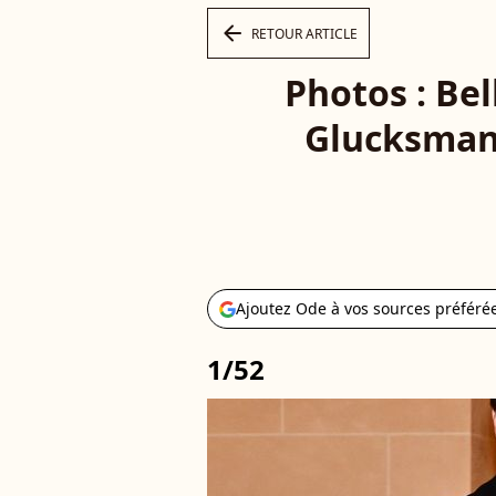
arrow_left
RETOUR ARTICLE
Photos : Be
Glucksmann
Ajoutez Ode à vos sources préféré
1/52