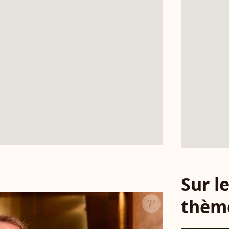
Sur 
thèm