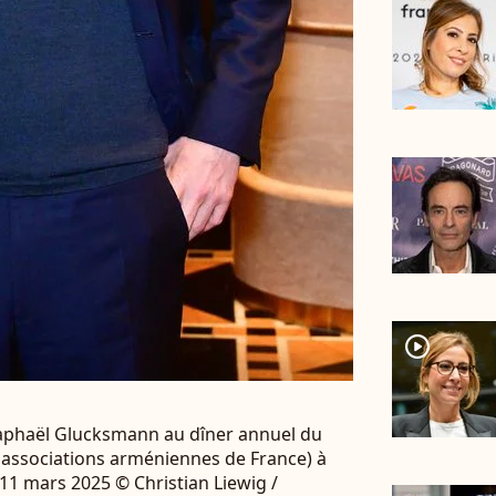
player2
Raphaël Glucksmann au dîner annuel du
 associations arméniennes de France) à
e 11 mars 2025 © Christian Liewig /