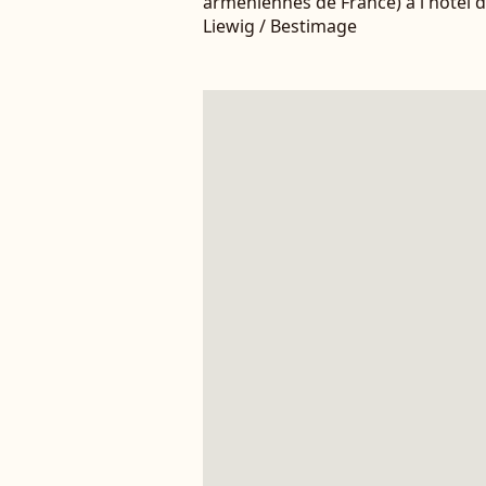
arméniennes de France) à l'hôtel d
Liewig / Bestimage