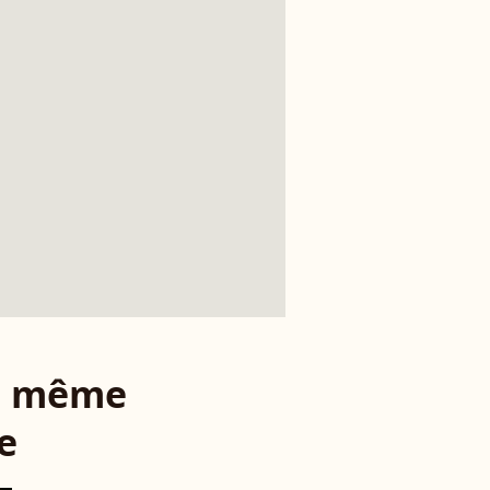
le même
e