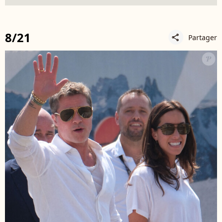
8/21
Partager
share