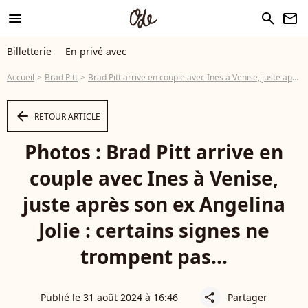
menu
search
newsletter
Billetterie
En privé avec
Accueil
Brad Pitt
Brad Pitt arrive en couple avec Ines à Venise, juste après son ex Angelina Jolie : certains signes ne trompent pas...
arrow_left
RETOUR ARTICLE
Photos : Brad Pitt arrive en
couple avec Ines à Venise,
juste après son ex Angelina
Jolie : certains signes ne
trompent pas...
Publié le 31 août 2024 à 16:46
Partager
share