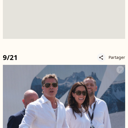
9/21
Partager
share