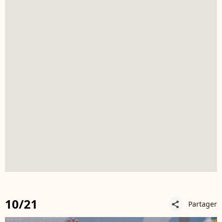
10/21
Partager
share