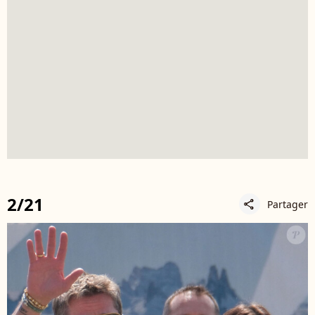
2/21
Partager
share