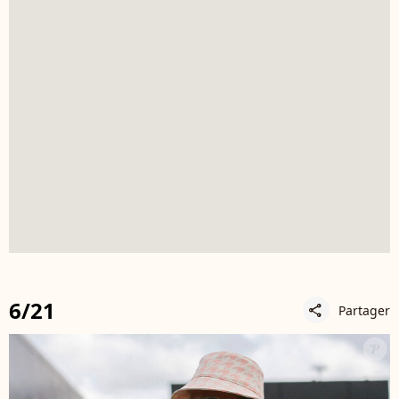
6/21
Partager
share