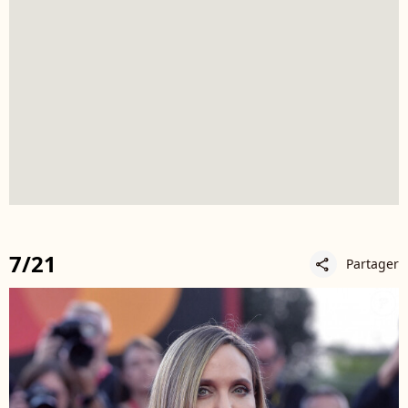
7/21
Partager
share