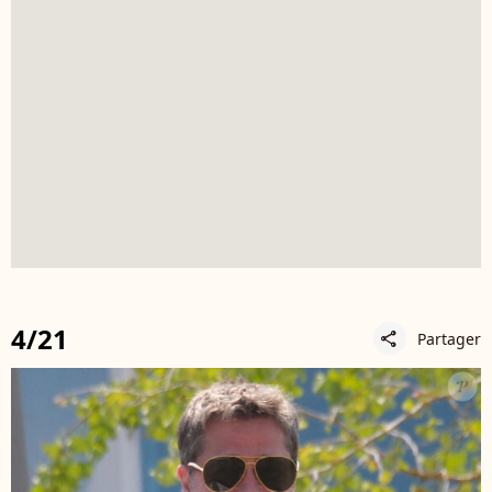
4/21
Partager
share