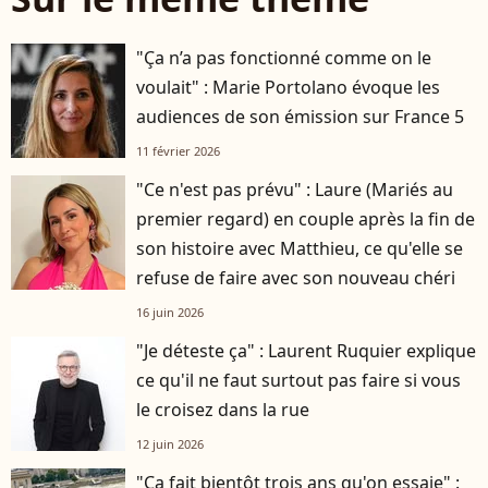
"Ça n’a pas fonctionné comme on le
voulait" : Marie Portolano évoque les
audiences de son émission sur France 5
11 février 2026
"Ce n'est pas prévu" : Laure (Mariés au
premier regard) en couple après la fin de
son histoire avec Matthieu, ce qu'elle se
refuse de faire avec son nouveau chéri
16 juin 2026
"Je déteste ça" : Laurent Ruquier explique
player2
ce qu'il ne faut surtout pas faire si vous
le croisez dans la rue
12 juin 2026
"Ça fait bientôt trois ans qu'on essaie" :