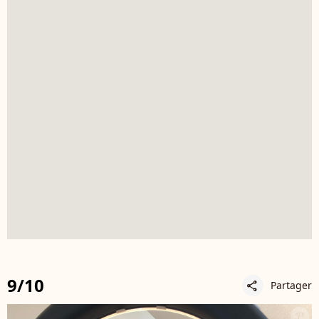
9/10
Partager
share