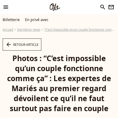
menu
search
newsletter
Billetterie
En privé avec
Accueil
Dernières news
“C’est impossible qu’un couple fonctionne comme ça” : Les expertes de Mariés au premier regard dévoilent ce qu’il ne faut surtout pas faire en couple
arrow_left
RETOUR ARTICLE
Photos : “C’est impossible
qu’un couple fonctionne
comme ça” : Les expertes de
Mariés au premier regard
dévoilent ce qu’il ne faut
surtout pas faire en couple