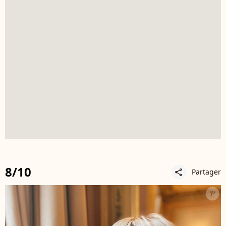
8/10
Partager
share