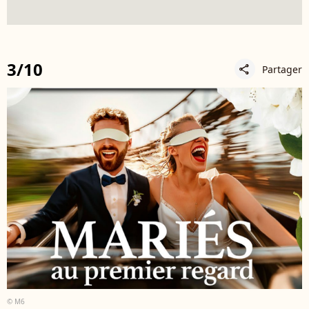
3/10
Partager
share
© M6