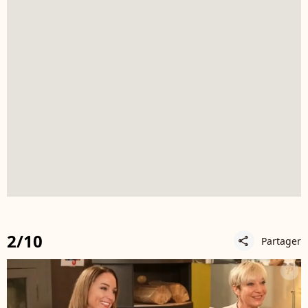
2/10
Partager
share