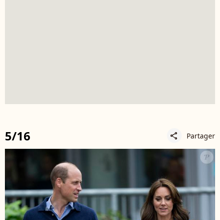
5/16
Partager
share