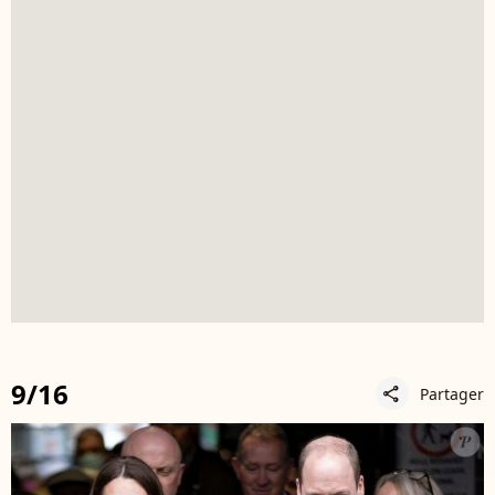
9/16
Partager
share