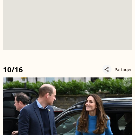
10/16
Partager
share