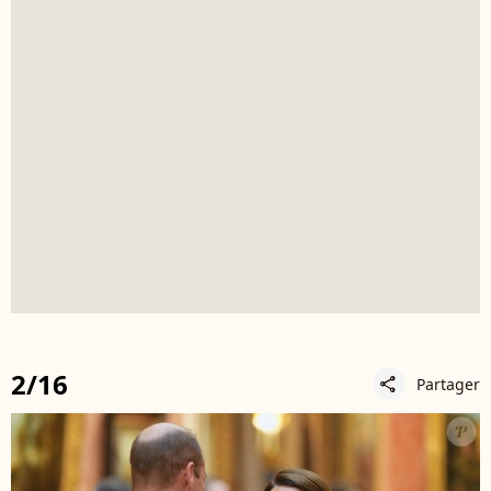
2/16
Partager
share