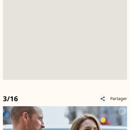
3/16
Partager
share