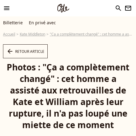
menu
search
newsletter
Billetterie
En privé avec
Accueil
Kate Middleton
"Ça a complètement changé" : cet homme a assisté aux retrouvailles de Kate et William après leur rupture, il n'a pas loupé une miette de ce moment
arrow_left
RETOUR ARTICLE
Photos : "Ça a complètement
changé" : cet homme a
assisté aux retrouvailles de
Kate et William après leur
rupture, il n'a pas loupé une
miette de ce moment