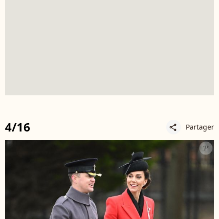
4/16
Partager
share