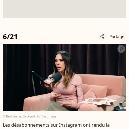
6/21
Partager
share
© BestImage, Backgrid UK/ Bestimage
Les désabonnements sur Instagram ont rendu la