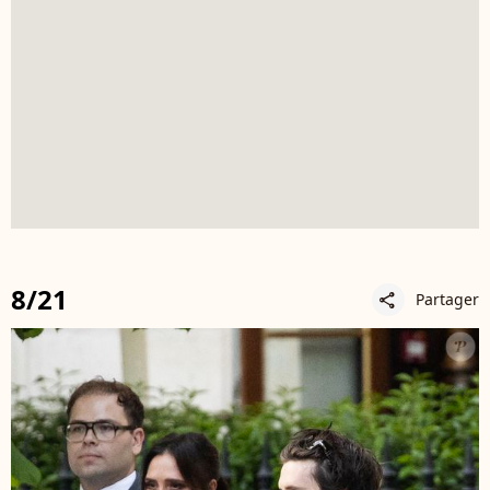
8/21
Partager
share