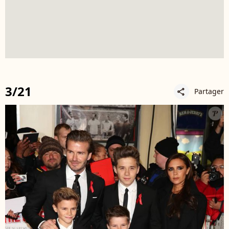
3/21
Partager
share