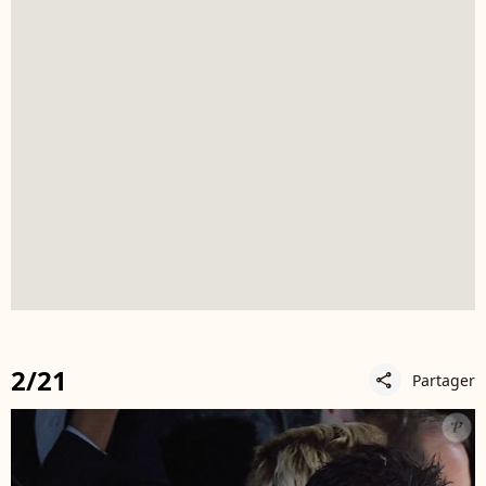
2/21
Partager
share