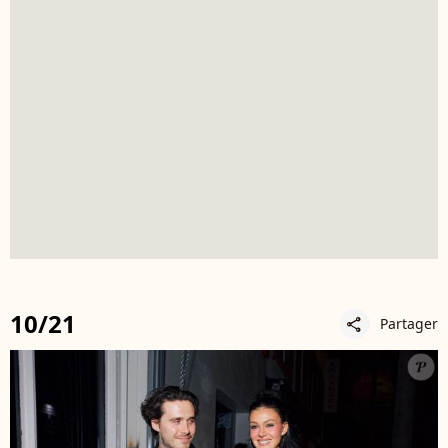
10/21
Partager
share