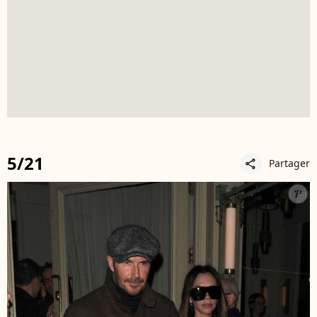
5/21
Partager
share