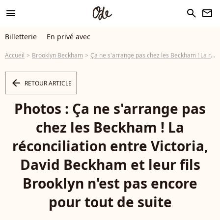
menu
search
newsletter
Billetterie
En privé avec
Accueil
Brooklyn Beckham
Ça ne s'arrange pas chez les Beckham ! La réconciliation entre Victoria, David Beckham et leur fils Brooklyn n'est pas encore pour tout de suite
arrow_left
RETOUR ARTICLE
Photos : Ça ne s'arrange pas
chez les Beckham ! La
réconciliation entre Victoria,
David Beckham et leur fils
Brooklyn n'est pas encore
pour tout de suite