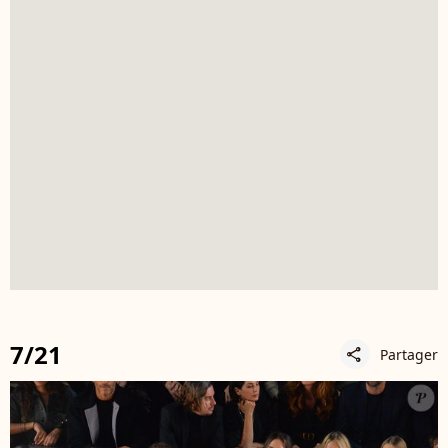
7/21
Partager
share