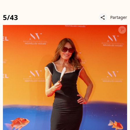
5/43
Partager
share