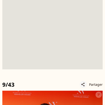
9/43
Partager
share