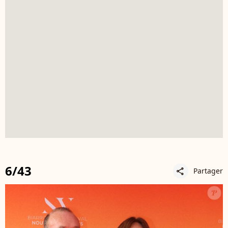
6/43
Partager
share