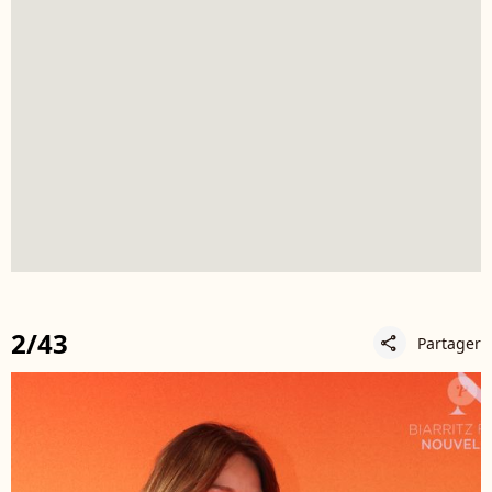
2/43
Partager
share