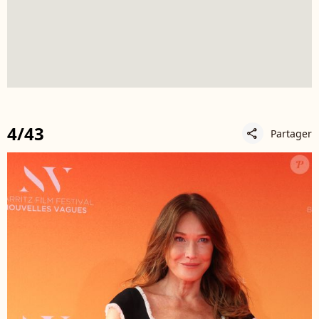
4/43
Partager
share