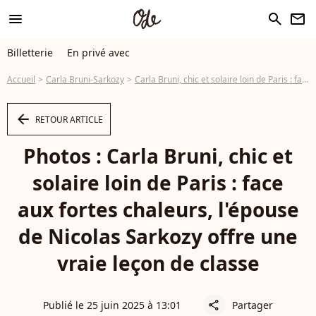
menu
search
newsletter
Billetterie
En privé avec
Accueil
Carla Bruni-Sarkozy
Carla Bruni, chic et solaire loin de Paris : face aux fortes chaleurs, l'épouse de Nicolas Sarkozy offre une vraie leçon de classe
arrow_left
RETOUR ARTICLE
Photos : Carla Bruni, chic et
solaire loin de Paris : face
aux fortes chaleurs, l'épouse
de Nicolas Sarkozy offre une
vraie leçon de classe
Publié le 25 juin 2025 à 13:01
Partager
share