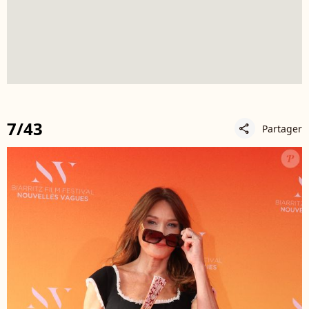
7/43
Partager
share