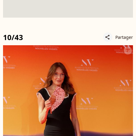
10/43
Partager
share