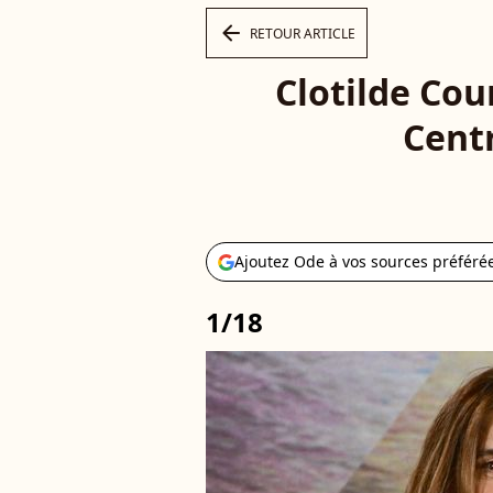
arrow_left
RETOUR ARTICLE
Clotilde Cou
Centr
Ajoutez Ode à vos sources préféré
1/18