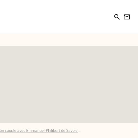
search
newsletter
r son couple avec Emmanuel-Philibert de Savoie
Photos : Ce lieu, en pleine natu