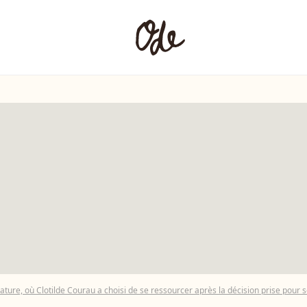
 nature, où Clotilde Courau a choisi de se ressourcer après la décision prise pou