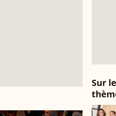
Sur 
thèm