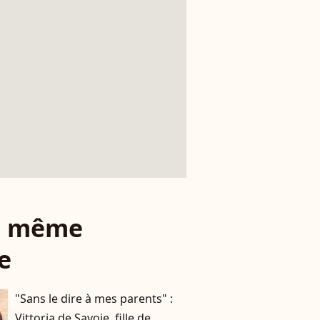
le même
e
"Sans le dire à mes parents" :
Vittoria de Savoie, fille de