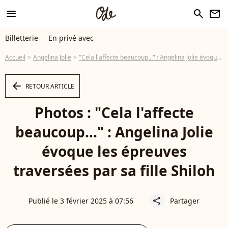
menu
search
newsletter
Billetterie
En privé avec
Accueil
Angelina Jolie
"Cela l'affecte beaucoup..." : Angelina Jolie évoque les épreuves traversées par sa fille Shiloh
arrow_left
RETOUR ARTICLE
Photos : "Cela l'affecte
beaucoup..." : Angelina Jolie
évoque les épreuves
traversées par sa fille Shiloh
Publié le 3 février 2025 à 07:56
Partager
share