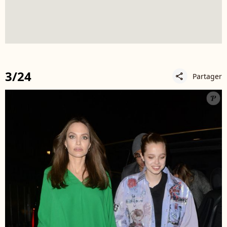
3/24
Partager
share