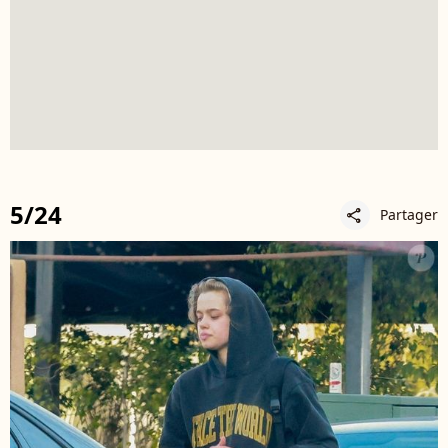
5/24
Partager
share