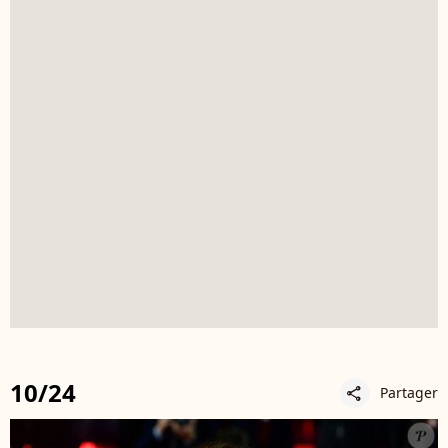
10/24
Partager
share