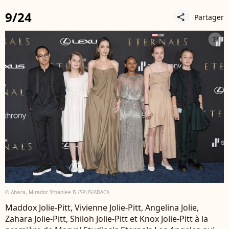
9/24
Partager
share
© Abaca, Mirador Sthanlee B./SPUS/ABACA
Maddox Jolie-Pitt, Vivienne Jolie-Pitt, Angelina Jolie,
Zahara Jolie-Pitt, Shiloh Jolie-Pitt et Knox Jolie-Pitt à la