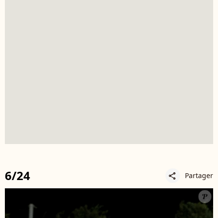
6/24
Partager
share