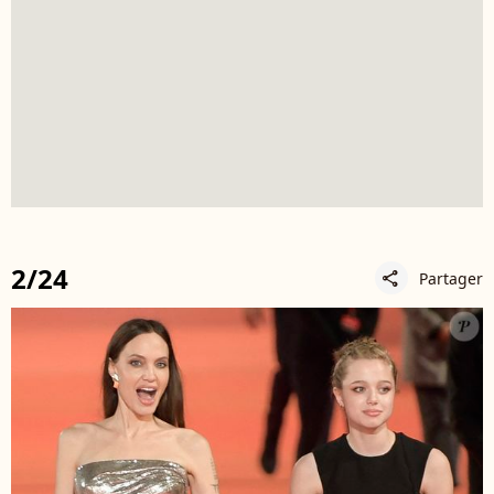
2/24
Partager
share