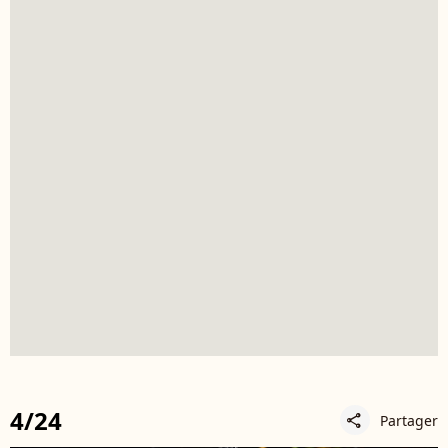
4/24
Partager
share