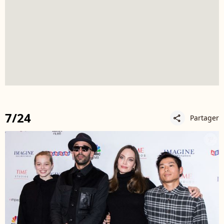
7/24
Partager
share