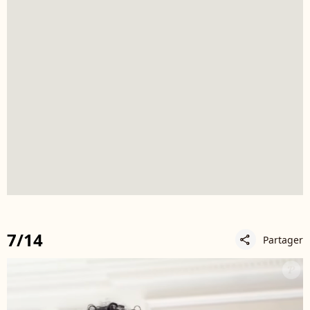
7/14
Partager
share