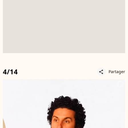
4/14
Partager
share