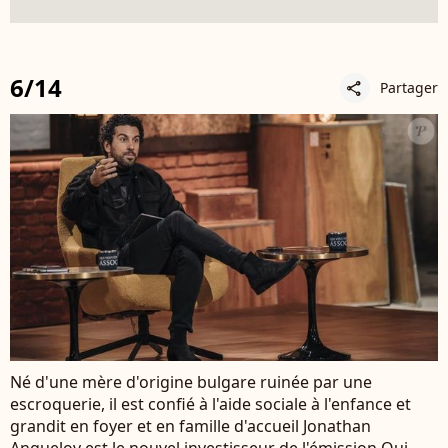
6/14
Partager
share
Né d'une mère d'origine bulgare ruinée par une
escroquerie, il est confié à l'aide sociale à l'enfance et
grandit en foyer et en famille d'accueil Jonathan
Anguelov est le nouvel investisseur de l'émission Qui