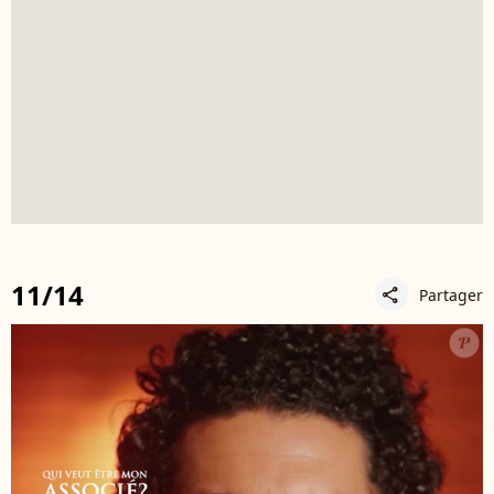
11/14
Partager
share