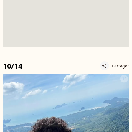
10/14
Partager
share