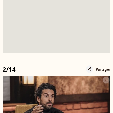
2/14
Partager
share