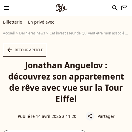
menu
search
newsletter
Billetterie
En privé avec
Accueil
Dernières news
Cet investisseur de Qui veut être mon associé ? dévoile l'intérieur de son nouvel appartement luxueux avec vue sur la Tour Eiffel
arrow_left
RETOUR ARTICLE
Jonathan Anguelov :
découvrez son appartement
de rêve avec vue sur la Tour
Eiffel
Publié le 14 avril 2026 à 11:20
Partager
share