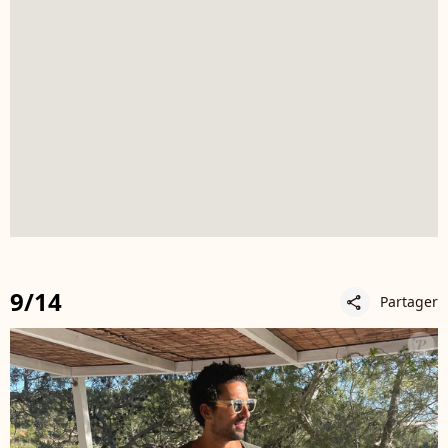
9/14
Partager
share