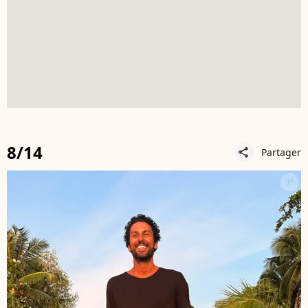
8/14
Partager
share