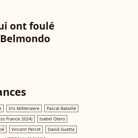
ui ont foulé
ul Belmondo
ances
e
Iris Mittenaere
Pascal Bataille
iss France 2024)
Isabel Otero
pé
Vincent Perrot
David Guetta