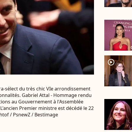
player2
tra-sélect du très chic VIe arrondissement
onnalités. Gabriel Attal - Hommage rendu
stions au Gouvernement à l'Assemblée
 L'ancien Premier ministre est décédé le 22
chtof / PsnewZ / Bestimage