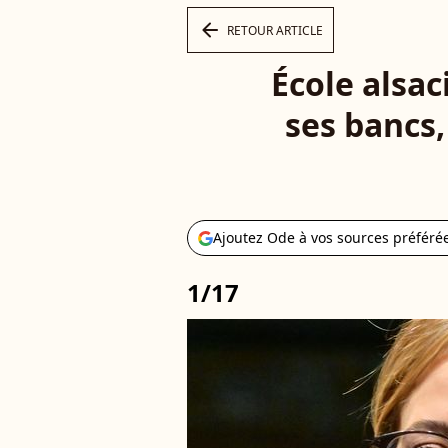
arrow_left
RETOUR ARTICLE
École alsac
ses bancs,
Ajoutez Ode à vos sources préféré
1/17