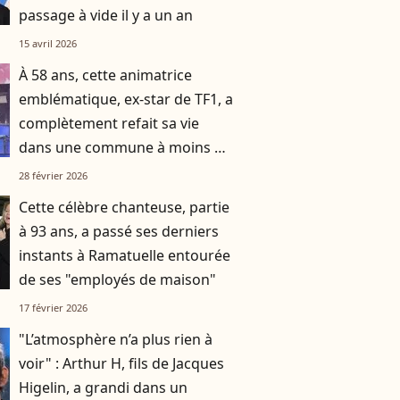
passage à vide il y a un an
15 avril 2026
À 58 ans, cette animatrice
emblématique, ex-star de TF1, a
complètement refait sa vie
dans une commune à moins de
deux heures d’avion de Paris
28 février 2026
Cette célèbre chanteuse, partie
à 93 ans, a passé ses derniers
instants à Ramatuelle entourée
de ses "employés de maison"
17 février 2026
"L’atmosphère n’a plus rien à
voir" : Arthur H, fils de Jacques
Higelin, a grandi dans un