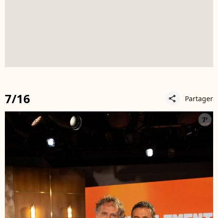
7/16
Partager
share