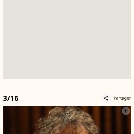
3/16
Partager
share