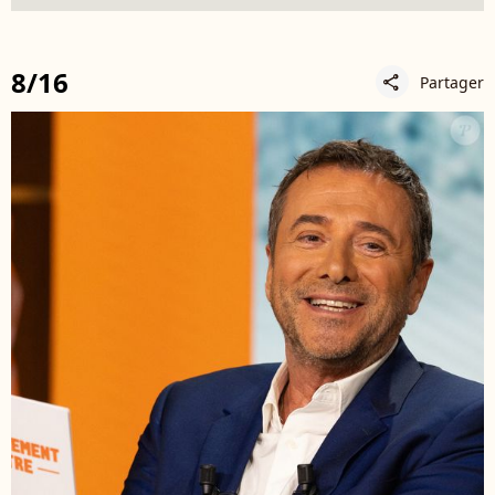
8/16
Partager
share