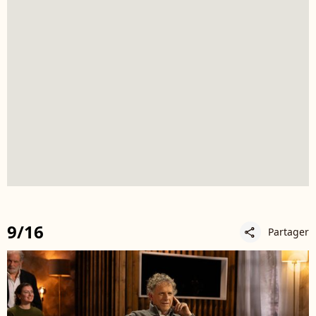
9/16
Partager
share