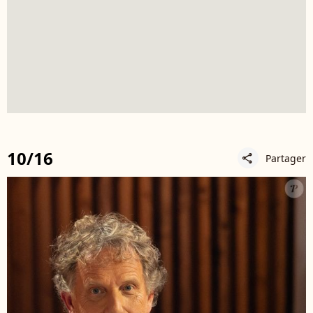
10/16
Partager
share