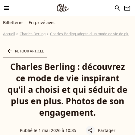
menu
search
newsletter
Billetterie
En privé avec
Accueil
Charles Berling
Charles Berling adepte d'un mode de vie de plus en plus adopté : "L’élément déclencheur c’est…"
arrow_left
RETOUR ARTICLE
Charles Berling : découvrez
ce mode de vie inspirant
qu'il a choisi et qui séduit de
plus en plus. Photos de son
engagement.
Publié le 1 mai 2026 à 10:35
Partager
share