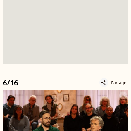
6/16
Partager
share