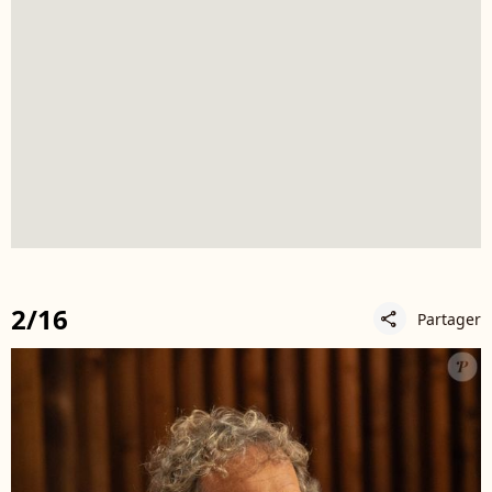
2/16
Partager
share