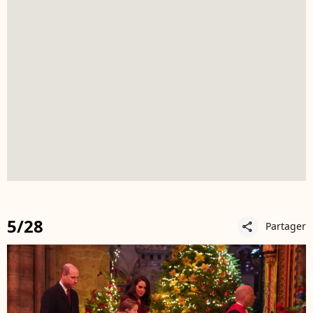
5/28
Partager
share