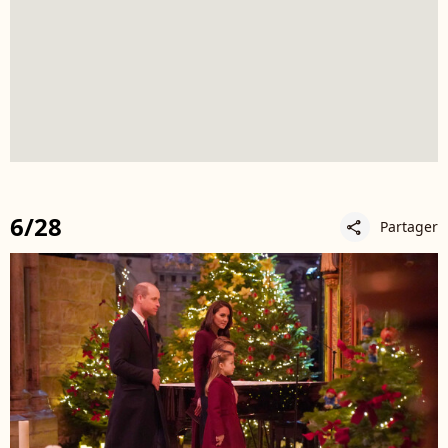
6/28
Partager
share