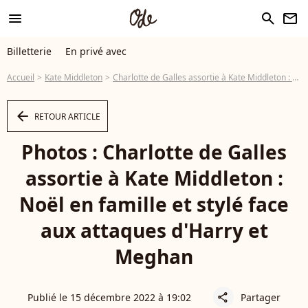
menu
search
newsletter
Billetterie
En privé avec
Accueil
Kate Middleton
Charlotte de Galles assortie à Kate Middleton : Noël en famille et stylé face aux attaques d'Harry et Meghan
arrow_left
RETOUR ARTICLE
Photos : Charlotte de Galles
assortie à Kate Middleton :
Noël en famille et stylé face
aux attaques d'Harry et
Meghan
Publié le 15 décembre 2022 à 19:02
Partager
share