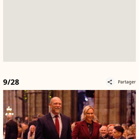
9/28
Partager
share