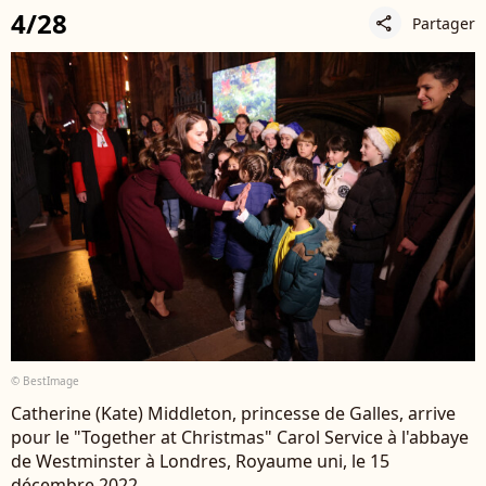
4/28
Partager
share
© BestImage
Catherine (Kate) Middleton, princesse de Galles, arrive
pour le "Together at Christmas" Carol Service à l'abbaye
de Westminster à Londres, Royaume uni, le 15
décembre 2022.