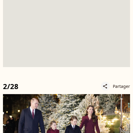
2/28
Partager
share