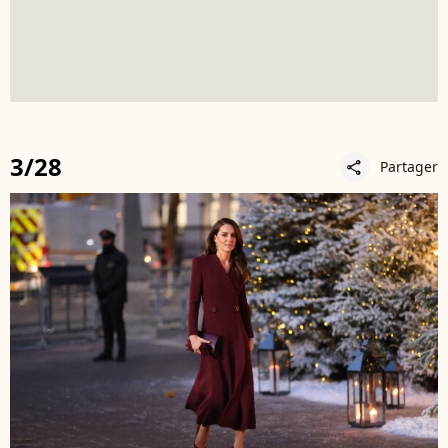
3/28
Partager
share