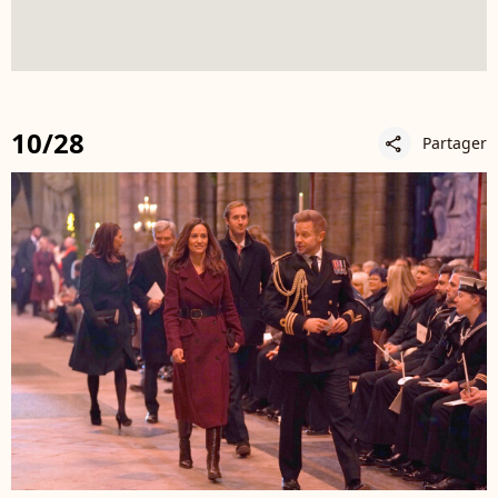
10/28
Partager
share