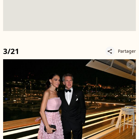
3/21
Partager
share