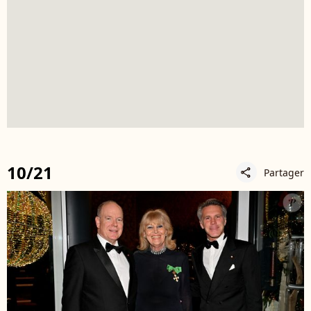
10/21
Partager
share