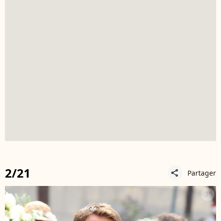
2/21
Partager
share