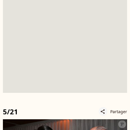
5/21
Partager
share