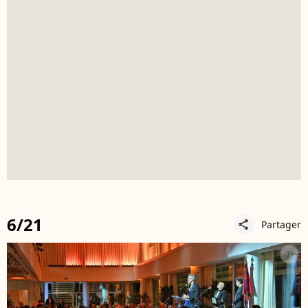
6/21
Partager
share