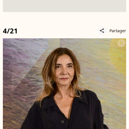
4/21
Partager
share