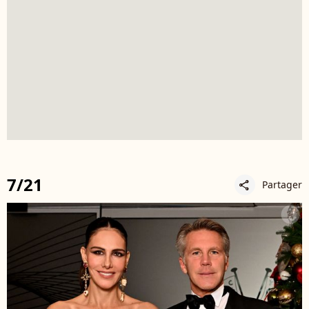
7/21
Partager
share