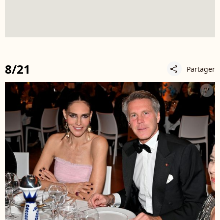
8/21
Partager
share