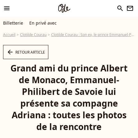
menu
search
newsletter
Billetterie
En privé avec
Accueil
Clotilde Courau
Clotilde Courau : Son ex, le prince Emmanuel-Philibert de Savoie, présente sa belle Adriana à un autre clan princier européen
arrow_left
RETOUR ARTICLE
Grand ami du prince Albert
de Monaco, Emmanuel-
Philibert de Savoie lui
présente sa compagne
Adriana : toutes les photos
de la rencontre