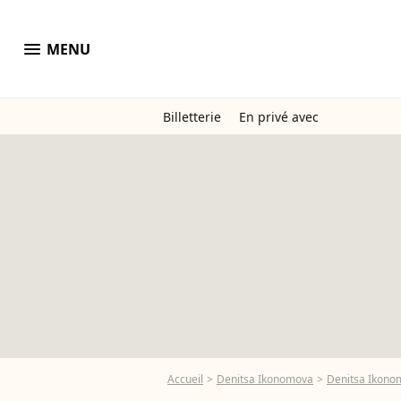
menu
MENU
Billetterie
En privé avec
Accueil
Denitsa Ikonomova
Denitsa Ikonom