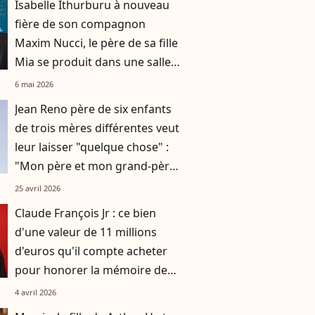
Isabelle Ithurburu à nouveau
fière de son compagnon
Maxim Nucci, le père de sa fille
Mia se produit dans une salle
mythique
6 mai 2026
Jean Reno père de six enfants
de trois mères différentes veut
leur laisser "quelque chose" :
"Mon père et mon grand-père
ne m’ont rien laissé"
25 avril 2026
Claude François Jr : ce bien
d'une valeur de 11 millions
d'euros qu'il compte acheter
pour honorer la mémoire de
son père Claude François
4 avril 2026