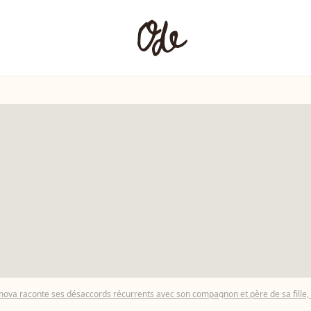
ova raconte ses désaccords récurrents avec son compagnon et père de sa fille, 