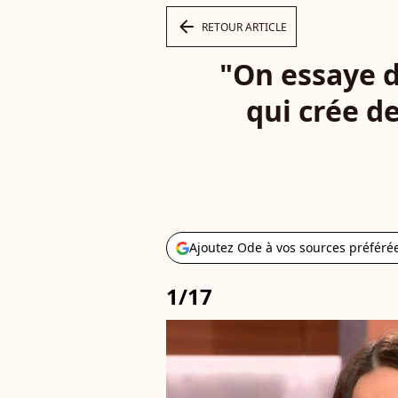
arrow_left
RETOUR ARTICLE
"On essaye d
qui crée d
Ajoutez Ode à vos sources préféré
1/17