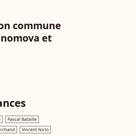
ssion commune
konomova et
ances
e
Pascal Bataille
archand
Vincent Niclo