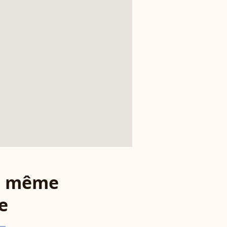
le même
e