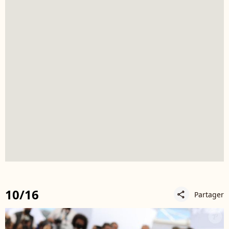
10/16
Partager
share