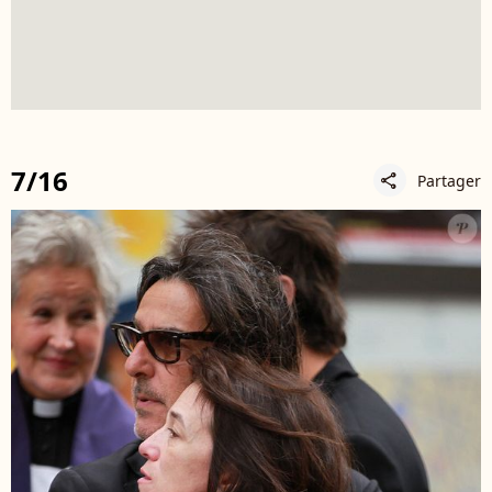
7/16
Partager
share