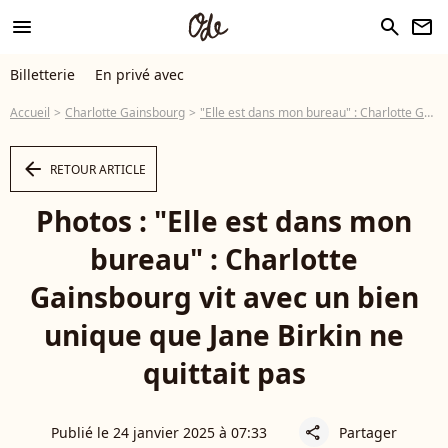
menu
search
newsletter
Billetterie
En privé avec
Accueil
Charlotte Gainsbourg
"Elle est dans mon bureau" : Charlotte Gainsbourg vit avec un bien unique que Jane Birkin ne quittait pas
arrow_left
RETOUR ARTICLE
Photos : "Elle est dans mon
bureau" : Charlotte
Gainsbourg vit avec un bien
unique que Jane Birkin ne
quittait pas
Publié le 24 janvier 2025 à 07:33
Partager
share