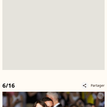
6/16
Partager
share