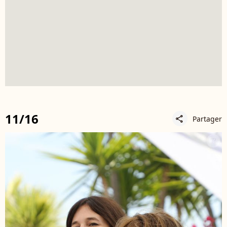
11/16
Partager
share