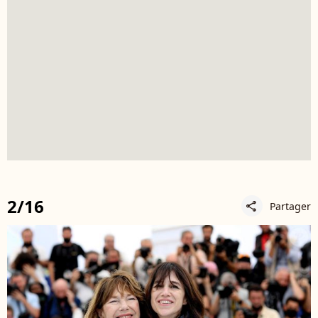
2/16
Partager
share