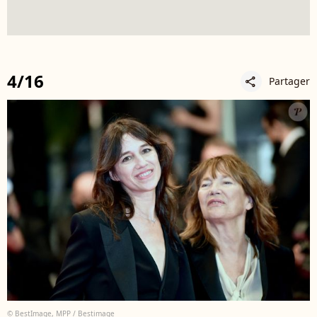
4/16
Partager
share
© BestImage, MPP / Bestimage