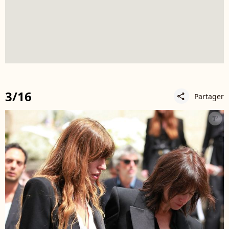
3/16
Partager
share