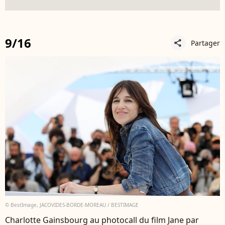
9/16
Partager
share
© BestImage, JACOVIDES-BORDE-MOREAU / BESTIMAGE
Charlotte Gainsbourg au photocall du film Jane par