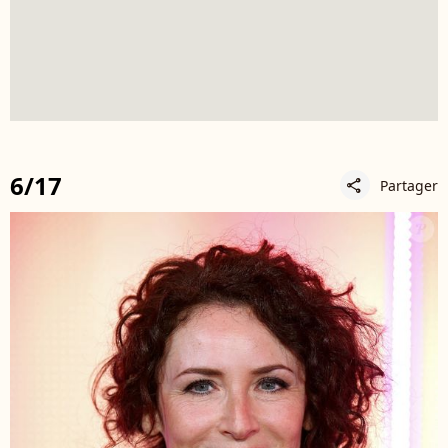
6/17
Partager
share