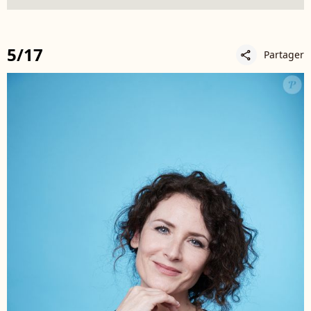
5/17
Partager
share