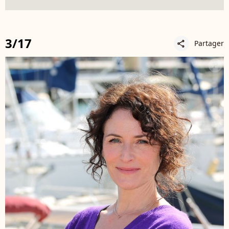
3/17
Partager
share