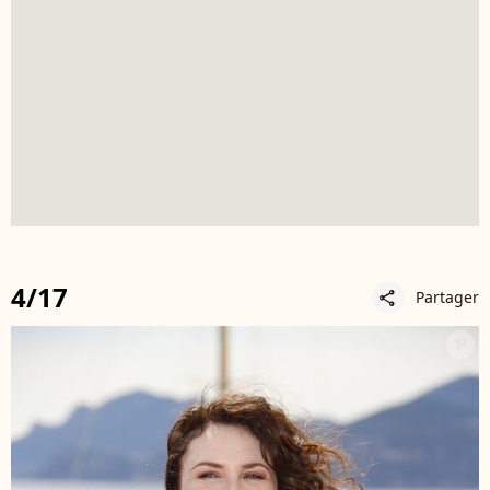
4/17
Partager
share