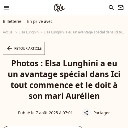
menu
search
newsletter
Billetterie
En privé avec
Accueil
Elsa Lunghini
Elsa Lunghini a eu un avantage spécial dans Ici tout commence et le doit à son mari Aurélien
arrow_left
RETOUR ARTICLE
Photos : Elsa Lunghini a eu
un avantage spécial dans Ici
tout commence et le doit à
son mari Aurélien
Publié le 7 août 2025 à 07:01
Partager
share