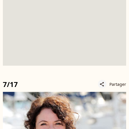
7/17
Partager
share