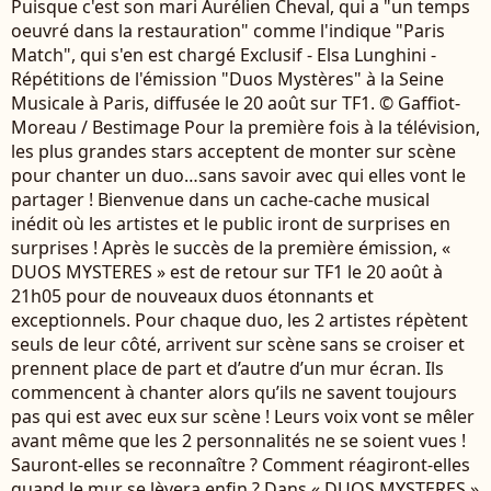
Puisque c'est son mari Aurélien Cheval, qui a "un temps
oeuvré dans la restauration" comme l'indique "Paris
Match", qui s'en est chargé Exclusif - Elsa Lunghini -
Répétitions de l'émission "Duos Mystères" à la Seine
Musicale à Paris, diffusée le 20 août sur TF1. © Gaffiot-
Moreau / Bestimage Pour la première fois à la télévision,
les plus grandes stars acceptent de monter sur scène
pour chanter un duo…sans savoir avec qui elles vont le
partager ! Bienvenue dans un cache-cache musical
inédit où les artistes et le public iront de surprises en
surprises ! Après le succès de la première émission, «
DUOS MYSTERES » est de retour sur TF1 le 20 août à
21h05 pour de nouveaux duos étonnants et
exceptionnels. Pour chaque duo, les 2 artistes répètent
seuls de leur côté, arrivent sur scène sans se croiser et
prennent place de part et d’autre d’un mur écran. Ils
commencent à chanter alors qu’ils ne savent toujours
pas qui est avec eux sur scène ! Leurs voix vont se mêler
avant même que les 2 personnalités ne se soient vues !
Sauront-elles se reconnaître ? Comment réagiront-elles
quand le mur se lèvera enfin ? Dans « DUOS MYSTERES »