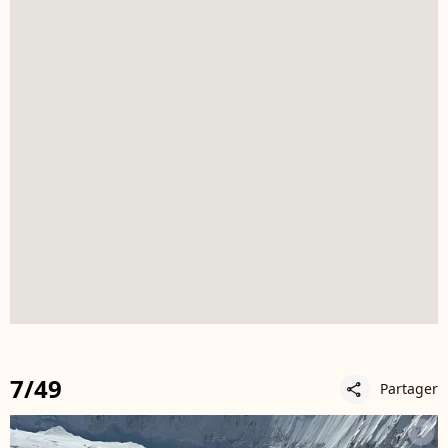
7/49
Partager
share