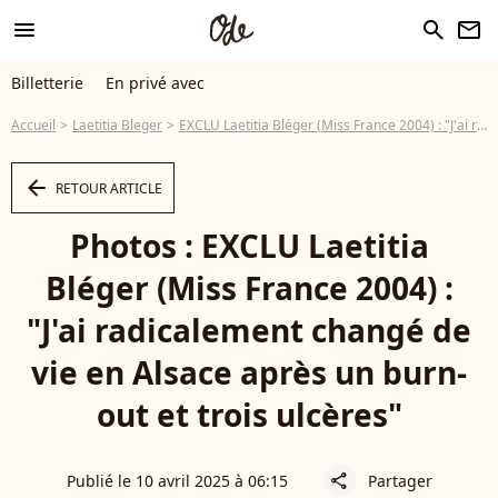
menu
search
newsletter
Billetterie
En privé avec
Accueil
Laetitia Bleger
EXCLU Laetitia Bléger (Miss France 2004) : "J'ai radicalement changé de vie en Alsace après un burn-out et trois ulcères"
arrow_left
RETOUR ARTICLE
Photos : EXCLU Laetitia
Bléger (Miss France 2004) :
"J'ai radicalement changé de
vie en Alsace après un burn-
out et trois ulcères"
Publié le 10 avril 2025 à 06:15
Partager
share