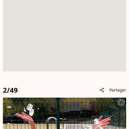
2/49
Partager
share