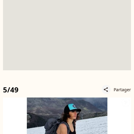
5/49
Partager
share