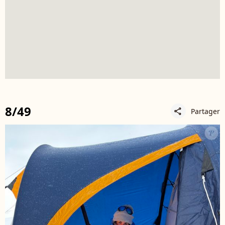
8/49
Partager
share