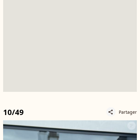
10/49
Partager
share