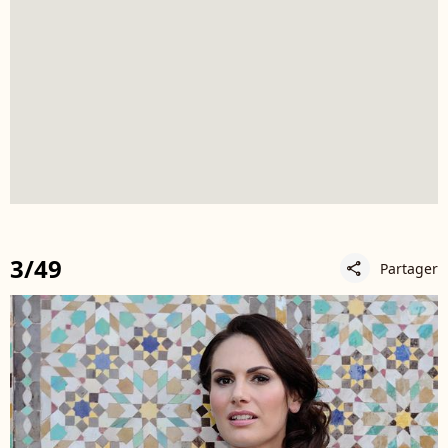
3/49
Partager
share