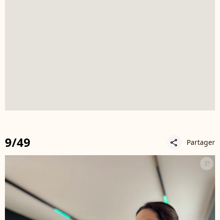
9/49
Partager
share