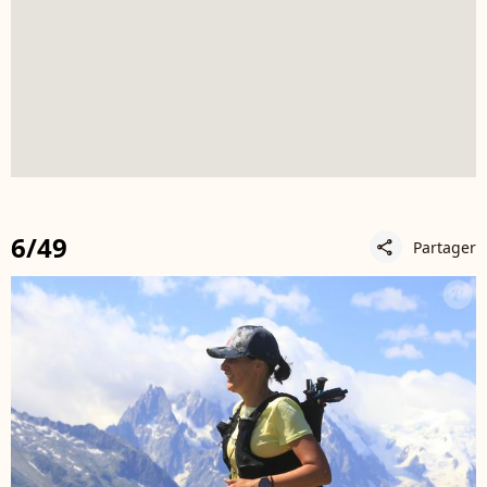
6/49
Partager
share