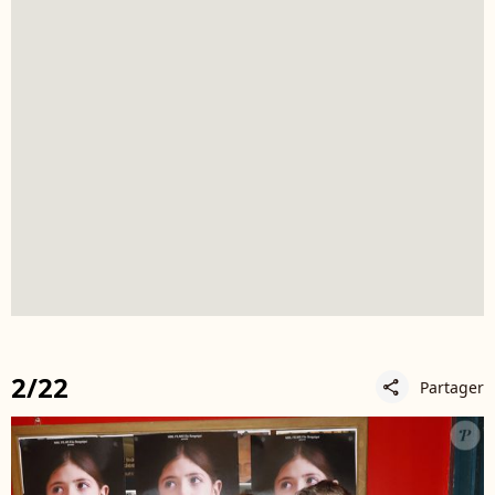
2/22
Partager
share