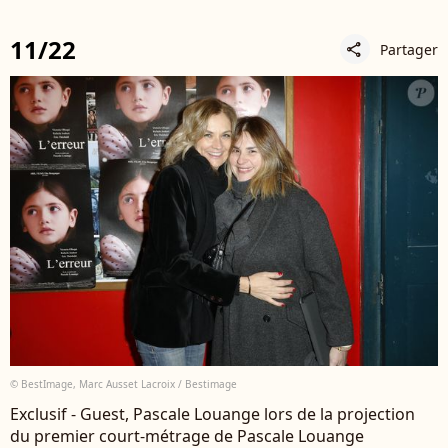
11/22
Partager
share
© BestImage, Marc Ausset Lacroix / Bestimage
Exclusif - Guest, Pascale Louange lors de la projection
du premier court-métrage de Pascale Louange