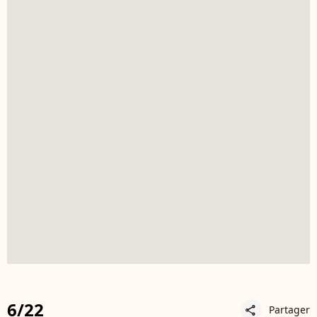
6/22
Partager
share