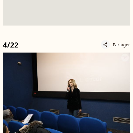
4/22
Partager
share