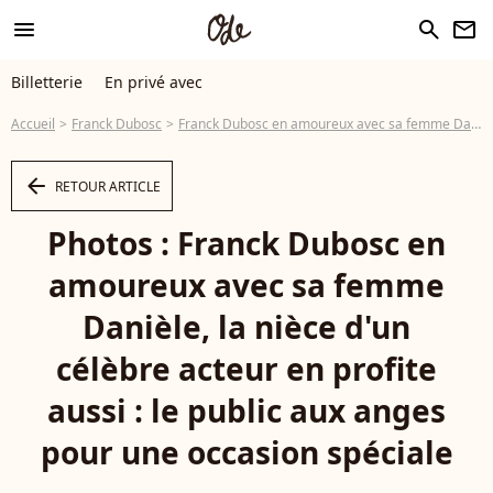
menu
search
newsletter
Billetterie
En privé avec
Accueil
Franck Dubosc
Franck Dubosc en amoureux avec sa femme Danièle, la nièce d'un célèbre acteur en profite aussi : le public aux anges pour une occasion spéciale
arrow_left
RETOUR ARTICLE
Photos : Franck Dubosc en
amoureux avec sa femme
Danièle, la nièce d'un
célèbre acteur en profite
aussi : le public aux anges
pour une occasion spéciale